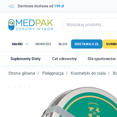
Darmowa dostawa od
199 zł
MARKI
NOWOŚCI
BLOG
DOSTAWA 0 ZŁ
SUMME
Suplementy Diety
Cel zdrowotny
Dla sportowców
Strona główna
Pielęgnacja
Kosmetyki do ciała
Ba