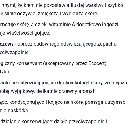
nnymi, że krem nie pozostawia tłustej warstwy i szybko
ie silnie odżywia, zmiękcza i wygładza skórę.
generuje skórę, a dzięki witaminie A dodatkowo łagodzi
uje właściwości gojące.
ńczowy
- oprócz cudownego odświeżającego zapachu,
zeciwzapalnie.
ogiczny konserwant (akceptowany przez Ecocert);
tyku.
ziała uelastyczniająco, ujednolica koloryt skóry, zmniejsza
 sobą wyjątkowy, delikatnie drzewny aromat
ząco, kondycjonująco i kojąco na skórę, pomaga utrzymać
nia naskórka.
działanie konserwujące; działa przeciwzapalnie i