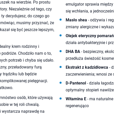
uszek na wierzbie. Po prostu
emulgator sprawia między i
tory. Niezależnie od tego, czy
się wchłania, a jednocześn
o ty decydujesz, do czego go
Masło shea
- odżywia i re
ze mówiąc, musimy przyznać, że
zmiany alergiczne i wykaz
okazał się być jeszcze lepszym,
Olejek eteryczny pomara
działa antybakteryjnie i pr
dealny krem rodzinny i
DHA BA
- bezpieczny, ekol
 podróże. Chodziło nam o to,
przedłuża świeżość kosme
ych potrzeb i chyba się udało.
czny, przeładowany furą
Ekstrakt z kadzidłowca
- d
 trądziku lub będzie
zaczerwienienia; wnosi ze
omplikowanej pielęgnacji.
D-Pantenol
- działa łagod
atkowo.
optymalny stopień nawilże
 mnóstwo osób, które używają
Witamina E
- ma naturalne 
bie w tej roli chwalą.
regenerująco
 i wystarcza naprawdę na