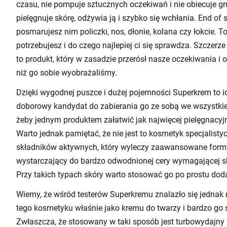
czasu, nie pompuje sztucznych oczekiwań i nie obiecuje gr
pielęgnuje skórę, odżywia ją i szybko się wchłania. End of s
posmarujesz nim policzki, nos, dłonie, kolana czy łokcie. T
potrzebujesz i do czego najlepiej ci się sprawdza. Szczer
to produkt, który w zasadzie przerósł nasze oczekiwania i 
niż go sobie wyobrażaliśmy.
Dzięki wygodnej puszce i dużej pojemności Superkrem to i
doborowy kandydat do zabierania go ze sobą we wszystkie
żeby jednym produktem załatwić jak najwięcej pielęgnacyjn
Warto jednak pamiętać, że nie jest to kosmetyk specjalisty
składników aktywnych, który wyleczy zaawansowane formy
wystarczający do bardzo odwodnionej cery wymagającej sk
Przy takich typach skóry warto stosować go po prostu dod
Wiemy, że wśród testerów Superkremu znalazło się jednak
tego kosmetyku właśnie jako kremu do twarzy i bardzo go so
Zwłaszcza, że stosowany w taki sposób jest turbowydajny