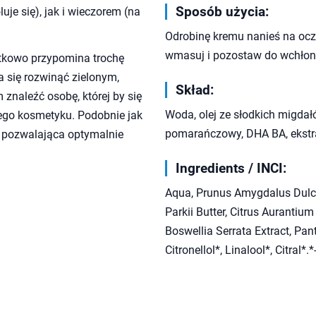
Sposób użycia:
je się), jak i wieczorem (na
Odrobinę kremu nanieś na oczys
wmasuj i pozostaw do wchłoni
tkowo przypomina trochę
się rozwinąć zielonym,
Skład:
znaleźć osobę, której by się
Woda, olej ze słodkich migdałó
 tego kosmetyku. Podobnie jak
pomarańczowy, DHA BA, ekstrak
ie pozwalająca optymalnie
Ingredients / INCI:
Aqua, Prunus Amygdalus Dulcis
Parkii Butter, Citrus Aurantium
Boswellia Serrata Extract, Pan
Citronellol*, Linalool*, Citral