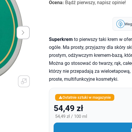
Ocena:
Bądź pierwszy, napisz opinie!
Weg
Superkrem
to pierwszy taki krem w ofe
ogóle. Ma prosty, przyjazny dla skóry sk
prostym, odżywczym kremem-bazą, które
Można go stosować do twarzy, rąk, całeg
którzy nie przepadają za wieloetapową, 
proste, multifunkcyjne kosmetyki.
Ostatnie sztuki w magazynie

54,49 zł
54,49 zł / 100 ml