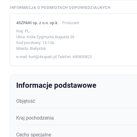
INFORMACJA O PODMIOTACH ODPOWIEDZIALNYCH
4SZPAKI sp. z o.o. sp.k.
Producent
Kraj:
PL
Ulica:
Króla Zygmunta Augusta 26
Kod pocztowy:
15-136
Miasto:
Białystok
e-mail:
hurt@4szpaki.pl
Telefon:
690800823
Informacje podstawowe
Objętość
Kraj pochodzenia
Cechy specjalne