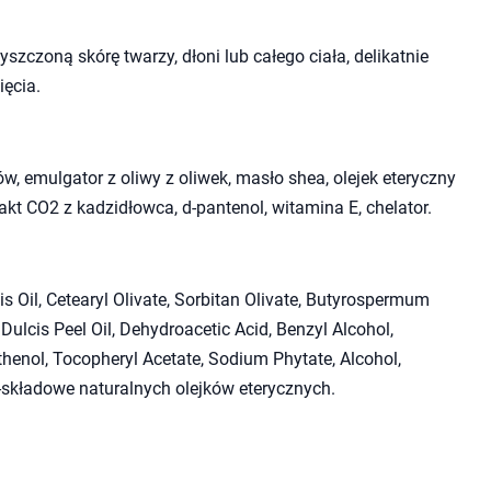
zczoną skórę twarzy, dłoni lub całego ciała, delikatnie
ęcia.
w, emulgator z oliwy z oliwek, masło shea, olejek eteryczny
t CO2 z kadzidłowca, d-pantenol, witamina E, chelator.
 Oil, Cetearyl Olivate, Sorbitan Olivate, Butyrospermum
 Dulcis Peel Oil, Dehydroacetic Acid, Benzyl Alcohol,
thenol, Tocopheryl Acetate, Sodium Phytate, Alcohol,
*.*-składowe naturalnych olejków eterycznych.