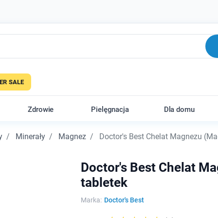
R SALE
Zdrowie
Pielęgnacja
Dla domu
y
Minerały
Magnez
Doctor's Best Chelat Magnezu (Mag
Doctor's Best Chelat M
tabletek
Marka:
Doctor's Best