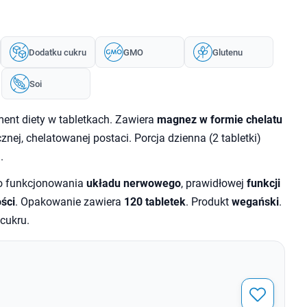
Dodatku cukru
GMO
Glutenu
Soi
ent diety w tabletkach. Zawiera
magnez w formie chelatu
znej, chelatowanej postaci. Porcja dzienna (2 tabletki)
)
.
go funkcjonowania
układu nerwowego
, prawidłowej
funkcji
ści
. Opakowanie zawiera
120 tabletek
. Produkt
wegański
.
 cukru.