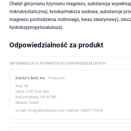
Chelat glicynianu lizynianu magnezu, substancja wypełniaj
mikrokrystaliczna), kroskarmeloza sodowa, substancje prz
magnezu pochodzenia roślinnego, kwas stearynowy), otocz
hydroksypropyloceluloza).
Odpowiedzialność za produkt
INFORMACJA O PODMIOTACH ODPOWIEDZIALNYCH
Doctor’s Best, Inc
Producent
Kraj:
US
Ulica:
2742 Dow Ave
Kod pocztowy:
CA 92780
Miasto:
Tustin
e-mail:
info@drbvitamins.com
Telefon:
18007772474