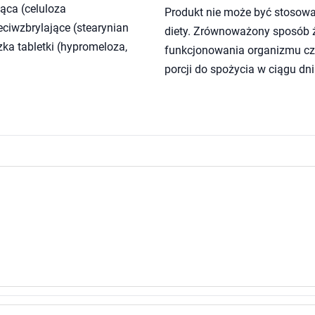
ąca (celuloza
Produkt nie może być stosowa
eciwzbrylające (stearynian
diety. Zrównoważony sposób ży
ka tabletki (hypromeloza,
funkcjonowania organizmu czł
porcji do spożycia w ciągu dni