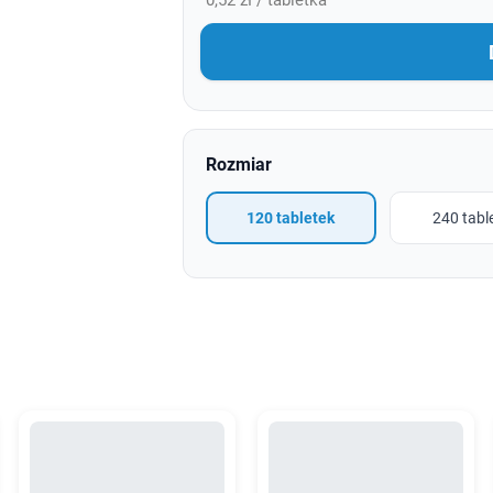
0,52 zł / tabletka
Rozmiar
120 tabletek
240 tabl