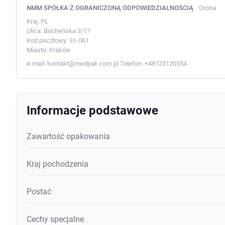
NMM SPÓŁKA Z OGRANICZONĄ ODPOWIEDZIALNOŚCIĄ
Osoba
Kraj:
PL
Ulica:
Bocheńska 3/17
Kod pocztowy:
31-061
Miasto:
Kraków
e-mail:
kontakt@medpak.com.pl
Telefon:
+48123120554
Informacje podstawowe
Zawartość opakowania
Kraj pochodzenia
Postać
Cechy specjalne