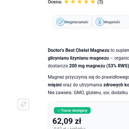
☆☆☆☆☆
★★★★★
Ocena:
(3)
Wegetariański
Wegański
Doctor's Best Chelat Magnezu
to suplem
glicynianu lizynianu magnezu
– organic
dostarcza
200 mg magnezu (53% RWS
Magnez przyczynia się do prawidłowe
mięśni
oraz do utrzymania
zdrowych ko
Nie zawiera: GMO, glutenu, soi, dodatku
Towar dostępny

62,09 zł