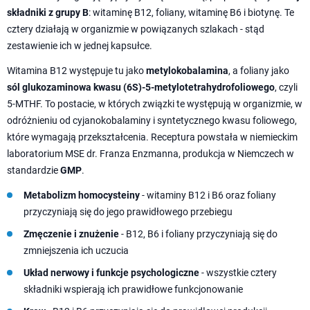
składniki z grupy B
: witaminę B12, foliany, witaminę B6 i biotynę. Te
cztery działają w organizmie w powiązanych szlakach - stąd
zestawienie ich w jednej kapsułce.
Witamina B12 występuje tu jako
metylokobalamina
, a foliany jako
sól glukozaminowa kwasu (6S)-5-metylotetrahydrofoliowego
, czyli
5-MTHF. To postacie, w których związki te występują w organizmie, w
odróżnieniu od cyjanokobalaminy i syntetycznego kwasu foliowego,
które wymagają przekształcenia. Receptura powstała w niemieckim
laboratorium MSE dr. Franza Enzmanna, produkcja w Niemczech w
standardzie
GMP
.
Metabolizm homocysteiny
- witaminy B12 i B6 oraz foliany
przyczyniają się do jego prawidłowego przebiegu
Zmęczenie i znużenie
- B12, B6 i foliany przyczyniają się do
zmniejszenia ich uczucia
Układ nerwowy i funkcje psychologiczne
- wszystkie cztery
składniki wspierają ich prawidłowe funkcjonowanie