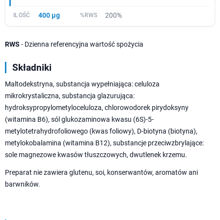
400 µg
200%
RWS
- Dzienna referencyjna wartość spożycia
Składniki
Maltodekstryna, substancja wypełniająca: celuloza
mikrokrystaliczna, substancja glazurująca:
hydroksypropylometyloceluloza, chlorowodorek pirydoksyny
(witamina B6), sól glukozaminowa kwasu (6S)-5-
metylotetrahydrofoliowego (kwas foliowy), D-biotyna (biotyna),
metylokobalamina (witamina B12), substancje przeciwzbrylające:
sole magnezowe kwasów tłuszczowych, dwutlenek krzemu.
Preparat nie zawiera glutenu, soi, konserwantów, aromatów ani
barwników.