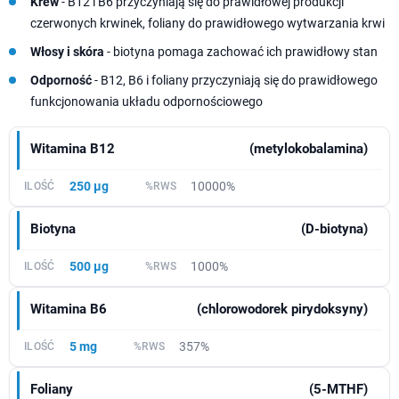
Krew
- B12 i B6 przyczyniają się do prawidłowej produkcji
czerwonych krwinek, foliany do prawidłowego wytwarzania krwi
Włosy i skóra
- biotyna pomaga zachować ich prawidłowy stan
Odporność
- B12, B6 i foliany przyczyniają się do prawidłowego
funkcjonowania układu odpornościowego
Witamina B12
(metylokobalamina)
250 µg
10000%
Biotyna
(D-biotyna)
500 µg
1000%
Witamina B6
(chlorowodorek pirydoksyny)
5 mg
357%
Foliany
(5-MTHF)