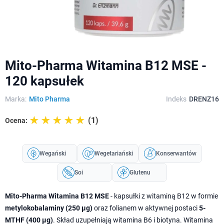
Mito-Pharma Witamina B12 MSE -
120 kapsułek
Marka:
Mito Pharma
Indeks
DRENZ16
☆☆☆☆☆
★★★★★
(1)
Ocena:
Wegański
Wegetariański
Konserwantów
Soi
Glutenu
Mito-Pharma Witamina B12 MSE
- kapsułki z witaminą B12 w formie
metylokobalaminy (250 µg)
oraz folianem w aktywnej postaci
5-
MTHF (400 µg)
. Skład uzupełniają witamina B6 i biotyna. Witamina