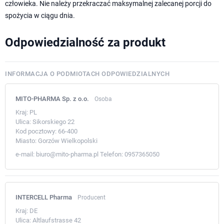
człowieka. Nie należy przekraczać maksymalnej zalecanej porcji do
spożycia w ciągu dnia.
Odpowiedzialność za produkt
INFORMACJA O PODMIOTACH ODPOWIEDZIALNYCH
MITO-PHARMA Sp. z o.o.
Osoba
Kraj:
PL
Ulica:
Sikorskiego 22
Kod pocztowy:
66-400
Miasto:
Gorzów Wielkopolski
e-mail:
biuro@mito-pharma.pl
Telefon:
0957365050
INTERCELL Pharma
Producent
Kraj:
DE
Ulica:
Altlaufstrasse 42