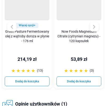
Więcej opcji+
Green Pasture Fermentowany
Now Foods Magnesium
olej z wątroby dorsza w płynie
Citrate (cytrynian magnezu) -
- 176 ml
120 kapsułek
214,19 zł
53,89 zł
☆☆☆☆☆
★★★★★
☆☆☆☆☆
★★★★★
(13)
(3)
Dodaj do koszyka
Dodaj do koszyka
Opinie użytkowników (1)