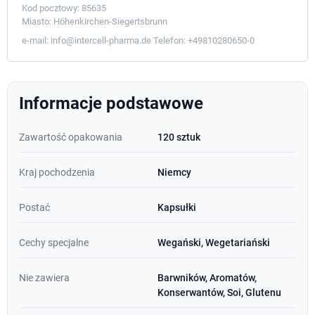
Kod pocztowy:
85635
Miasto:
Höhenkirchen-Siegertsbrunn
e-mail:
info@intercell-pharma.de
Telefon:
+49810280650-0
Informacje podstawowe
Zawartość opakowania
120 sztuk
Kraj pochodzenia
Niemcy
Postać
Kapsułki
Cechy specjalne
Wegański, Wegetariański
Nie zawiera
Barwników, Aromatów,
Konserwantów, Soi, Glutenu