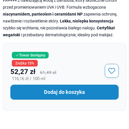
PA++++ z nawilżającą wodą z bambusa, który skutecznie chroni
przed promieniowaniem UVA i UVB. Formuła wzbogacona
niacynamidem, panteolem i ceramidami NP
zapewnia ochronę,
nawilżenie i rozświetlenie skóry.
Lekka, nielepka konsystencja
szybko się wchłania, nie pozostawia białego nalogu.
Certyfikat
wegański
i przebadany dermatologicznie, idealny pod makijaż.
Towar dostępny

Zniżka 15%
52,27 zł
61,49 zł
116,16 zł / 100 ml
Dodaj do koszyka