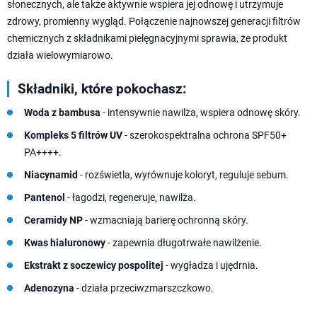
słonecznych, ale także aktywnie wspiera jej odnowę i utrzymuje
zdrowy, promienny wygląd. Połączenie najnowszej generacji filtrów
chemicznych z składnikami pielęgnacyjnymi sprawia, że produkt
działa wielowymiarowo.
Składniki, które pokochasz:
Woda z bambusa
- intensywnie nawilża, wspiera odnowę skóry.
Kompleks 5 filtrów UV
- szerokospektralna ochrona SPF50+
PA++++.
Niacynamid
- rozświetla, wyrównuje koloryt, reguluje sebum.
Pantenol
- łagodzi, regeneruje, nawilża.
Ceramidy NP
- wzmacniają barierę ochronną skóry.
Kwas hialuronowy
- zapewnia długotrwałe nawilżenie.
Ekstrakt z soczewicy pospolitej
- wygładza i ujędrnia.
Adenozyna
- działa przeciwzmarszczkowo.