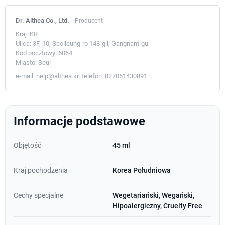
Dr. Althea Co., Ltd.
Producent
Kraj:
KR
Ulica:
3F, 10, Seolleung-ro 148-gil, Gangnam-gu
Kod pocztowy:
6064
Miasto:
Seul
e-mail:
help@althea.kr
Telefon:
827051430891
Informacje podstawowe
Objętość
45 ml
Kraj pochodzenia
Korea Południowa
Cechy specjalne
Wegetariański, Wegański,
Hipoalergiczny, Cruelty Free