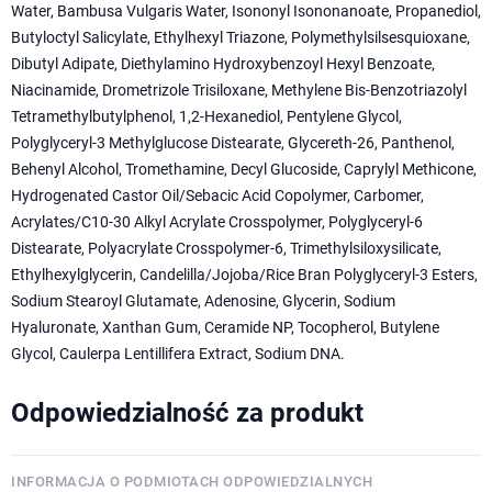
Water, Bambusa Vulgaris Water, Isononyl Isononanoate, Propanediol,
Butyloctyl Salicylate, Ethylhexyl Triazone, Polymethylsilsesquioxane,
Dibutyl Adipate, Diethylamino Hydroxybenzoyl Hexyl Benzoate,
Niacinamide, Drometrizole Trisiloxane, Methylene Bis-Benzotriazolyl
Tetramethylbutylphenol, 1,2-Hexanediol, Pentylene Glycol,
Polyglyceryl-3 Methylglucose Distearate, Glycereth-26, Panthenol,
Behenyl Alcohol, Tromethamine, Decyl Glucoside, Caprylyl Methicone,
Hydrogenated Castor Oil/Sebacic Acid Copolymer, Carbomer,
Acrylates/C10-30 Alkyl Acrylate Crosspolymer, Polyglyceryl-6
Distearate, Polyacrylate Crosspolymer-6, Trimethylsiloxysilicate,
Ethylhexylglycerin, Candelilla/Jojoba/Rice Bran Polyglyceryl-3 Esters,
Sodium Stearoyl Glutamate, Adenosine, Glycerin, Sodium
Hyaluronate, Xanthan Gum, Ceramide NP, Tocopherol, Butylene
Glycol, Caulerpa Lentillifera Extract, Sodium DNA.
Odpowiedzialność za produkt
INFORMACJA O PODMIOTACH ODPOWIEDZIALNYCH