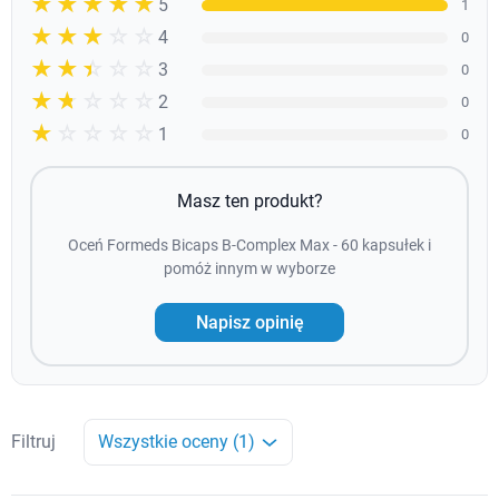
☆☆☆☆☆
★★★★★
5
1
☆☆☆☆☆
★★★★
4
0
☆☆☆☆☆
★★★
3
0
☆☆☆☆☆
★★
2
0
☆☆☆☆☆
★
1
0
Masz ten produkt?
Oceń Formeds Bicaps B-Complex Max - 60 kapsułek i
pomóż innym w wyborze
Napisz opinię
Filtruj
Wszystkie oceny (1)