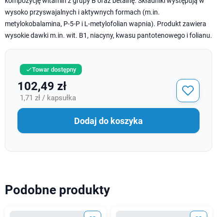
kompozycję witamin z grupy B oraz betainę. Składniki występują w
wysoko przyswajalnych i aktywnych formach (m.in.
metylokobalamina, P-5-P i L-metylofolian wapnia). Produkt zawiera
wysokie dawki m.in. wit. B1, niacyny, kwasu pantotenowego i folianu.
Towar dostępny

102,49 zł
1,71 zł / kapsułka
Dodaj do koszyka
Podobne produkty