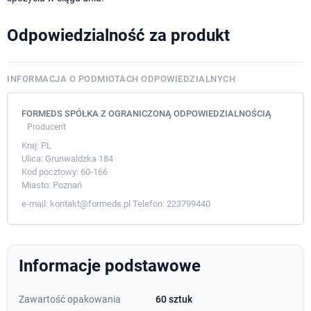
Odpowiedzialność za produkt
INFORMACJA O PODMIOTACH ODPOWIEDZIALNYCH
FORMEDS SPÓŁKA Z OGRANICZONĄ ODPOWIEDZIALNOŚCIĄ
Producent
Kraj:
PL
Ulica:
Grunwaldzka 184
Kod pocztowy:
60-166
Miasto:
Poznań
e-mail:
kontakt@formeds.pl
Telefon:
223799440
Informacje podstawowe
Zawartość opakowania
60 sztuk