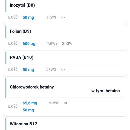
Inozytol (B8)
50 mg
<>
Folian (B9)
600 µg
300%
PABA (B10)
50 mg
<>
Chlorowodorek betainy
w tym: betaina
65,6 mg
<>
50 mg
Witamina B12