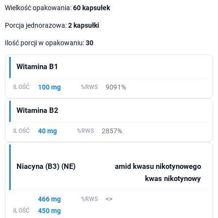
Wielkość opakowania:
60 kapsułek
Porcja jednorazowa:
2 kapsułki
Ilość porcji w opakowaniu:
30
Witamina B1
100 mg
9091%
Witamina B2
40 mg
2857%
Niacyna (B3) (NE)
amid kwasu nikotynowego
kwas nikotynowy
466 mg
<>
450 mg