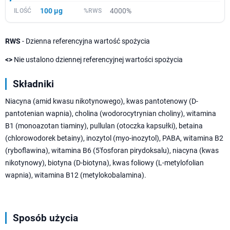
100 µg
4000%
RWS
- Dzienna referencyjna wartość spożycia
<>
Nie ustalono dziennej referencyjnej wartości spożycia
Składniki
Niacyna (amid kwasu nikotynowego), kwas pantotenowy (D-
pantotenian wapnia), cholina (wodorocytrynian choliny), witamina
B1 (monoazotan tiaminy), pullulan (otoczka kapsułki), betaina
(chlorowodorek betainy), inozytol (myo-inozytol), PABA, witamina B2
(ryboflawina), witamina B6 (5'fosforan pirydoksalu), niacyna (kwas
nikotynowy), biotyna (D-biotyna), kwas foliowy (L-metylofolian
wapnia), witamina B12 (metylokobalamina).
Sposób użycia