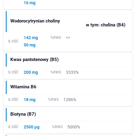
16 mg
Wodorocytrynian choliny
w tym: cholina (B4)
142 mg
<>
50 mg
Kwas pantotenowy (B5)
200 mg
3333%
Witamina B6
18 mg
1286%
Biotyna (B7)
2500 µg
5000%