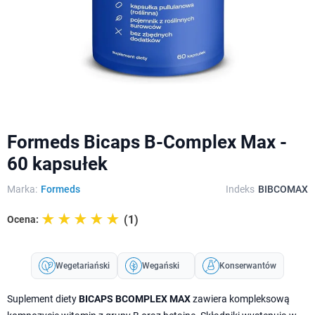
Formeds Bicaps B-Complex Max -
60 kapsułek
Marka:
Formeds
Indeks
BIBCOMAX
☆☆☆☆☆
★★★★★
(1)
Ocena:
Wegetariański
Wegański
Konserwantów
Suplement diety
BICAPS BCOMPLEX MAX
zawiera kompleksową