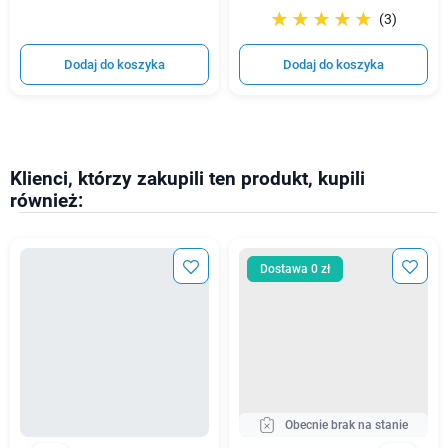
☆☆☆☆☆
★★★★★
(3)
Dodaj do koszyka
Dodaj do koszyka
Klienci, którzy zakupili ten produkt, kupili
również:
Dostawa 0 zł
Obecnie brak na stanie