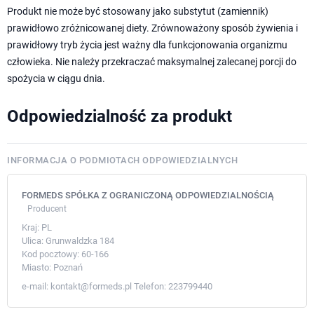
Produkt nie może być stosowany jako substytut (zamiennik)
prawidłowo zróżnicowanej diety. Zrównoważony sposób żywienia i
prawidłowy tryb życia jest ważny dla funkcjonowania organizmu
człowieka. Nie należy przekraczać maksymalnej zalecanej porcji do
spożycia w ciągu dnia.
Odpowiedzialność za produkt
INFORMACJA O PODMIOTACH ODPOWIEDZIALNYCH
FORMEDS SPÓŁKA Z OGRANICZONĄ ODPOWIEDZIALNOŚCIĄ
Producent
Kraj:
PL
Ulica:
Grunwaldzka 184
Kod pocztowy:
60-166
Miasto:
Poznań
e-mail:
kontakt@formeds.pl
Telefon:
223799440