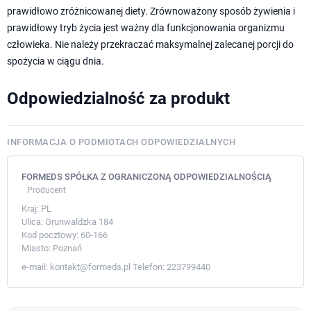
prawidłowo zróżnicowanej diety. Zrównoważony sposób żywienia i
prawidłowy tryb życia jest ważny dla funkcjonowania organizmu
człowieka. Nie należy przekraczać maksymalnej zalecanej porcji do
spożycia w ciągu dnia.
Odpowiedzialność za produkt
INFORMACJA O PODMIOTACH ODPOWIEDZIALNYCH
FORMEDS SPÓŁKA Z OGRANICZONĄ ODPOWIEDZIALNOŚCIĄ
Producent
Kraj:
PL
Ulica:
Grunwaldzka 184
Kod pocztowy:
60-166
Miasto:
Poznań
e-mail:
kontakt@formeds.pl
Telefon:
223799440