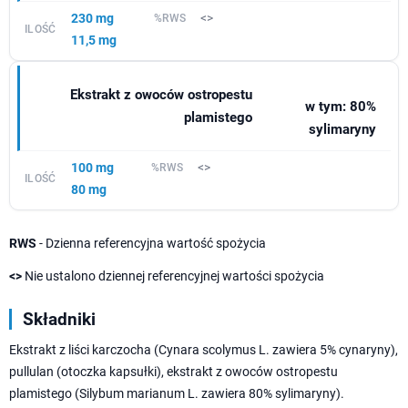
230 mg
<>
11,5 mg
Ekstrakt z owoców ostropestu
w tym: 80%
plamistego
sylimaryny
100 mg
<>
80 mg
RWS
- Dzienna referencyjna wartość spożycia
<>
Nie ustalono dziennej referencyjnej wartości spożycia
Składniki
Ekstrakt z liści karczocha (Cynara scolymus L. zawiera 5% cynaryny),
pullulan (otoczka kapsułki), ekstrakt z owoców ostropestu
plamistego (Silybum marianum L. zawiera 80% sylimaryny).