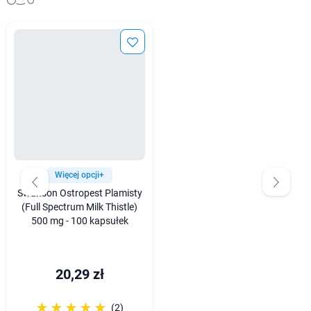
Więcej opcji+
Swanson Ostropest Plamisty
(Full Spectrum Milk Thistle)
500 mg - 100 kapsułek
20,29 zł
☆☆☆☆☆
★★★★★
(2)