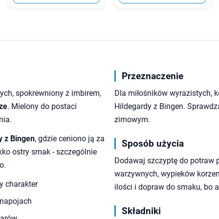
Przeznaczenie
tych, spokrewniony z imbirem,
Dla miłośników wyrazistych, k
ze
. Mielony do postaci
Hildegardy z Bingen. Sprawdza
nia.
zimowym.
y z Bingen
, gdzie ceniono ją za
Sposób użycia
kko ostry smak - szczególnie
Dodawaj szczyptę do potraw p
o.
warzywnych, wypieków korzenn
y charakter
ilości i dopraw do smaku, bo 
 napojach
Składniki
parów