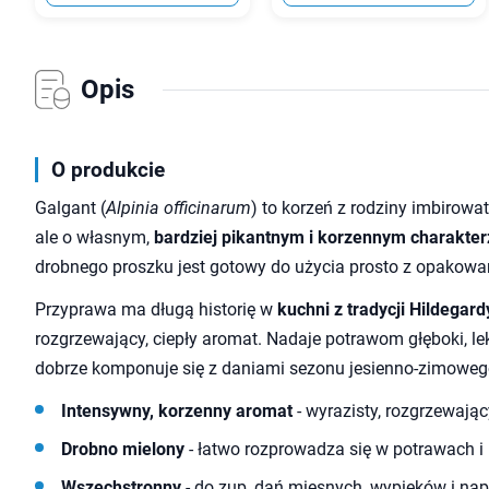
Opis
O produkcie
Galgant (
Alpinia officinarum
) to korzeń z rodziny imbirowa
ale o własnym,
bardziej pikantnym i korzennym charakter
drobnego proszku jest gotowy do użycia prosto z opakowa
Przyprawa ma długą historię w
kuchni z tradycji Hildegard
rozgrzewający, ciepły aromat. Nadaje potrawom głęboki, le
dobrze komponuje się z daniami sezonu jesienno-zimoweg
Intensywny, korzenny aromat
- wyrazisty, rozgrzewając
Drobno mielony
- łatwo rozprowadza się w potrawach i
Wszechstronny
- do zup, dań mięsnych, wypieków i na