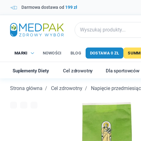
Darmowa dostawa od
199 zł
MARKI
NOWOŚCI
BLOG
DOSTAWA 0 ZŁ
SUMME
Suplementy Diety
Cel zdrowotny
Dla sportowców
Strona główna
Cel zdrowotny
Napięcie przedmiesią