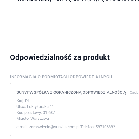
Odpowiedzialność za produkt
INFORMACJA O PODMIOTACH ODPOWIEDZIALNYCH
SUNVITA SPÓŁKA Z OGRANICZONĄ ODPOWIEDZIALNOŚCIĄ
Osob
Kraj:
PL
Ulica:
Lektykarska 11
Kod pocztowy:
01-687
Miasto:
Warszawa
e-mail:
zamowienia@sunvita.com.pl
Telefon:
587106882