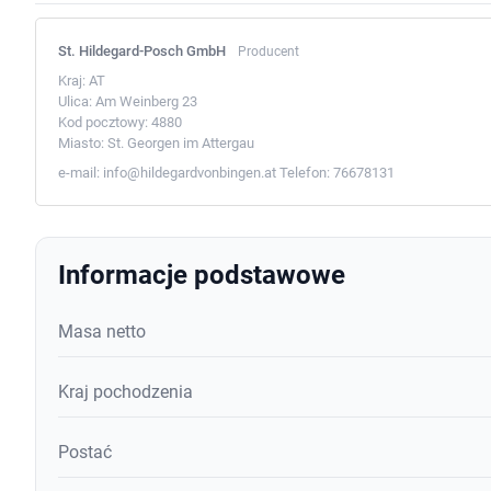
St. Hildegard-Posch GmbH
Producent
Kraj:
AT
Ulica:
Am Weinberg 23
Kod pocztowy:
4880
Miasto:
St. Georgen im Attergau
e-mail:
info@hildegardvonbingen.at
Telefon:
76678131
Informacje podstawowe
Masa netto
Kraj pochodzenia
Postać