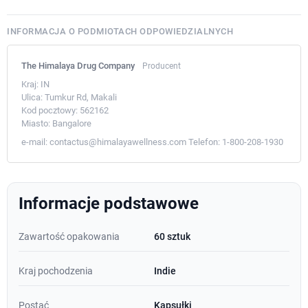
INFORMACJA O PODMIOTACH ODPOWIEDZIALNYCH
The Himalaya Drug Company
Producent
Kraj:
IN
Ulica:
Tumkur Rd, Makali
Kod pocztowy:
562162
Miasto:
Bangalore
e-mail:
contactus@himalayawellness.com
Telefon:
1-800-208-1930
Informacje podstawowe
Zawartość opakowania
60 sztuk
Kraj pochodzenia
Indie
Postać
Kapsułki