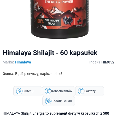
Himalaya Shilajit - 60 kapsułek
Marka:
Himalaya
Indeks
HIM052
Ocena:
Bądź pierwszy, napisz opinie!
Glutenu
Konserwantów
Laktozy
Dodatku cukru
HIMALAYA Shilajit Energia to
suplement diety w kapsułkach z 500