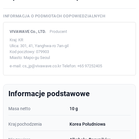
INFORMACJA O PODMIOTACH ODPOWIEDZIALNYCH
VIVAWAVE Co., LTD.
Producent
Kraj:
KR
Ulica:
301, 41, Yanghwa-ro 7an-gil
Kod pocztowy:
079903
Miasto:
Mapo-gu Seoul
e-mail:
cs_jp@vivawave.co.kr
Telefon:
+65 97252405
Informacje podstawowe
Masa netto
10 g
Kraj pochodzenia
Korea Południowa