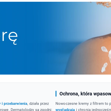
Ochrona, która wpasowu
y i przebarwienia
, działa przez
Nowoczesne kremy z filtrem to 
urowe. Dermatolodzy są zgodni:
wygładzają
i chronią jednocześ