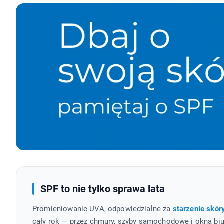
SPF to nie tylko sprawa lata
Promieniowanie UVA, odpowiedzialne za
starzenie skór
cały rok — przez chmury, szyby samochodowe i okna bi