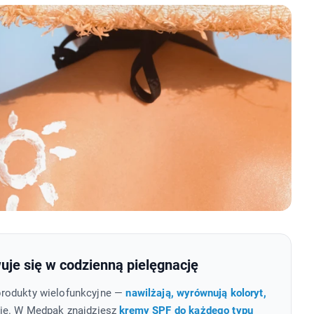
je się w codzienną pielęgnację
produkty wielofunkcyjne —
nawilżają, wyrównują koloryt,
nie. W Medpak znajdziesz
kremy SPF do każdego typu