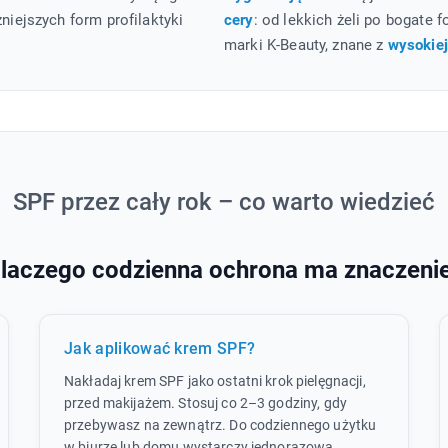
niejszych form profilaktyki
cery
: od lekkich żeli po bogate
marki K-Beauty, znane z
wysokiej
SPF przez cały rok – co warto wiedzieć
laczego codzienna ochrona ma znaczeni
Jak aplikować krem SPF?
Nakładaj krem SPF jako ostatni krok pielęgnacji,
przed makijażem. Stosuj co 2–3 godziny, gdy
przebywasz na zewnątrz. Do codziennego użytku
w biurze lub domu wystarczy jednorazowa