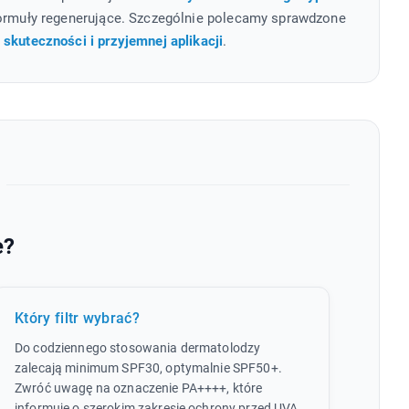
 formuły regenerujące. Szczególnie polecamy sprawdzone
 skuteczności i przyjemnej aplikacji
.
e?
Który filtr wybrać?
Do codziennego stosowania dermatolodzy
zalecają minimum SPF30, optymalnie SPF50+.
Zwróć uwagę na oznaczenie PA++++, które
informuje o szerokim zakresie ochrony przed UVA.