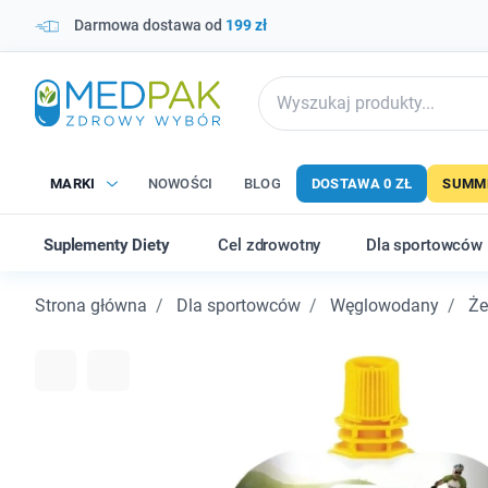
Darmowa dostawa od
199 zł
MARKI
NOWOŚCI
BLOG
DOSTAWA 0 ZŁ
SUMME
Suplementy Diety
Cel zdrowotny
Dla sportowców
Strona główna
Dla sportowców
Węglowodany
Że