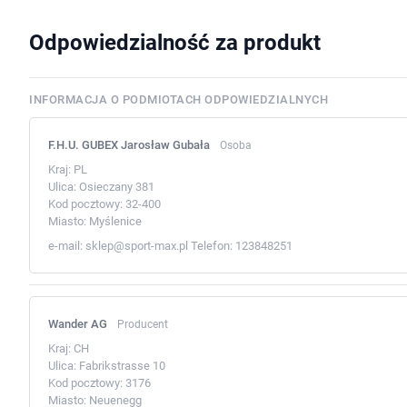
Odpowiedzialność za produkt
INFORMACJA O PODMIOTACH ODPOWIEDZIALNYCH
F.H.U. GUBEX Jarosław Gubała
Osoba
Kraj:
PL
Ulica:
Osieczany 381
Kod pocztowy:
32-400
Miasto:
Myślenice
e-mail:
sklep@sport-max.pl
Telefon:
123848251
Wander AG
Producent
Kraj:
CH
Ulica:
Fabrikstrasse 10
Kod pocztowy:
3176
Miasto:
Neuenegg