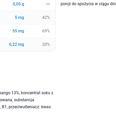
porcji do spożycia w ciągu dni
0,05 g
<>
5 mg
42%
55 mg
69%
0,22 mg
20%
mango 13%, koncentrat soku z
kowana, substancja
 B1, przeciwutleniacz: kwas