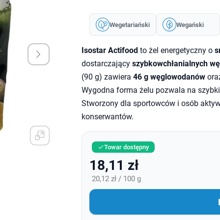
Wegetariański
Wegański
Isostar Actifood
to żel energetyczny o
s
dostarczający
szybkowchłanialnych w
(90 g) zawiera
46 g węglowodanów
ora
Wygodna forma żelu pozwala na szybkie
Stworzony dla sportowców i osób aktywny
konserwantów.
Towar dostępny

18,11 zł
20,12 zł / 100 g