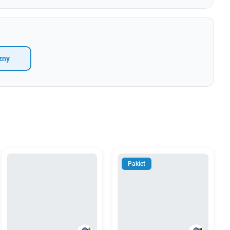
zny
Pakiet