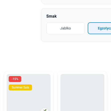
Smak
Jabłko
Egzotyc
-15%
Summer Sale