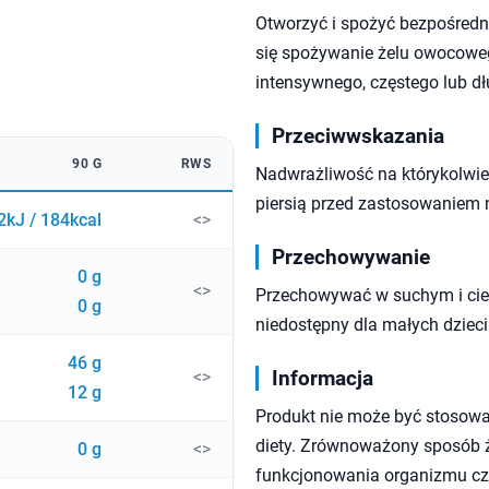
Otworzyć i spożyć bezpośredn
się spożywanie żelu owocoweg
intensywnego, częstego lub dł
Przeciwwskazania
90 G
RWS
Nadwrażliwość na którykolwiek
piersią przed zastosowaniem 
2kJ / 184kcal
<>
Przechowywanie
0 g
<>
Przechowywać w suchym i cie
0 g
niedostępny dla małych dzieci
46 g
Informacja
<>
12 g
Produkt nie może być stosowa
diety. Zrównoważony sposób ży
0 g
<>
funkcjonowania organizmu czł