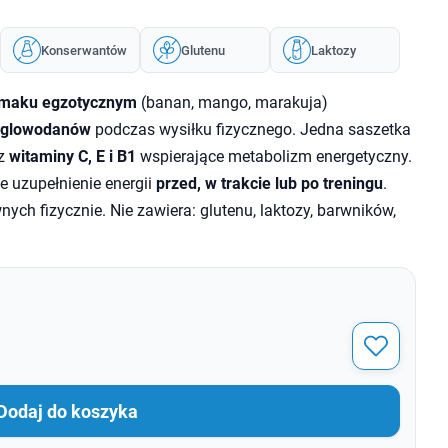
Konserwantów
Glutenu
Laktozy
maku egzotycznym
(banan, mango, marakuja)
ęglowodanów
podczas wysiłku fizycznego. Jedna saszetka
z
witaminy C, E i B1
wspierające metabolizm energetyczny.
 uzupełnienie energii
przed, w trakcie lub po treningu
.
ch fizycznie. Nie zawiera: glutenu, laktozy, barwników,
Dodaj do koszyka