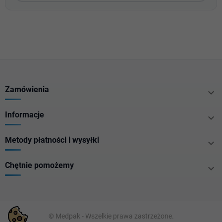
Zamówienia

Informacje

Metody płatności i wysyłki

Chętnie pomożemy

© Medpak - Wszelkie prawa zastrzeżone.