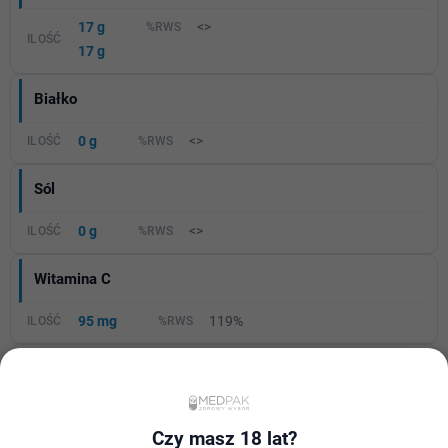
17 g
<>
17 g
Białko
0 g
<>
Sól
0 g
<>
Witamina C
95 mg
119%
Witamina B1
0,4 mg
36%
Czy masz 18 lat?