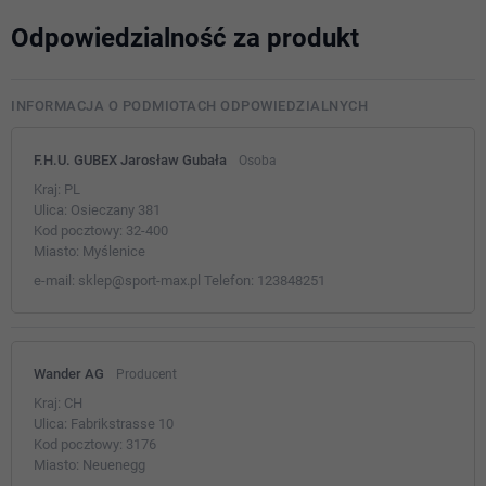
Odpowiedzialność za produkt
INFORMACJA O PODMIOTACH ODPOWIEDZIALNYCH
F.H.U. GUBEX Jarosław Gubała
Osoba
Kraj:
PL
Ulica:
Osieczany 381
Kod pocztowy:
32-400
Miasto:
Myślenice
e-mail:
sklep@sport-max.pl
Telefon:
123848251
Wander AG
Producent
Kraj:
CH
Ulica:
Fabrikstrasse 10
Kod pocztowy:
3176
Miasto:
Neuenegg