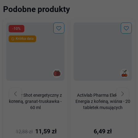
Podobne produkty
-10%
Krótka data

Isostar Shot energetyczny z
Activlab Pharma Elektrolity
kofeiną, granat-truskawka -
Energia z kofeiną, wiśnia - 20
60 ml
tabletek musujących
11,59 zł
6,49 zł
12,88 zł