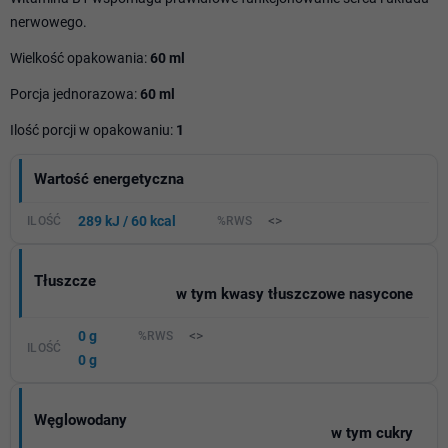
nerwowego.
Wielkość opakowania:
60 ml
Porcja jednorazowa:
60 ml
Ilość porcji w opakowaniu:
1
Wartość energetyczna
289 kJ / 60 kcal
<>
Tłuszcze
w tym kwasy tłuszczowe nasycone
0 g
<>
0 g
Węglowodany
w tym cukry