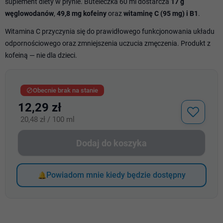
suplement diety w płynie. Buteleczka 60 ml dostarcza
17 g
węglowodanów
,
49,8 mg kofeiny
oraz
witaminę C (95 mg) i B1
.
Witamina C przyczynia się do prawidłowego funkcjonowania układu
odpornościowego oraz zmniejszenia uczucia zmęczenia. Produkt z
kofeiną — nie dla dzieci.
Obecnie brak na stanie

12,29 zł
20,48 zł / 100 ml
Dodaj do koszyka
Powiadom mnie kiedy będzie dostępny