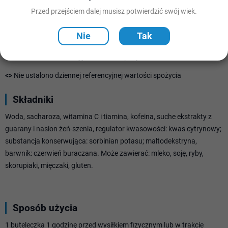
Kofeina
Przed przejściem dalej musisz potwierdzić swój wiek.
49,8 mg
<>
Nie
Tak
RWS
- Dzienna referencyjna wartość spożycia
<>
Nie ustalono dziennej referencyjnej wartości spożycia
Składniki
Woda, sacharoza, witamina C i tiamina, kofeina, suche ekstrakty z
guarany i nasion żeń-szenia, regulator kwasowości: kwas cytrynowy;
substancja konserwująca: sorbinian potasu; maltodekstryna,
barwnik: czerwień buraczana. Może zawierać: mleko, soję, ryby,
skorupiaki, mięczaki, gluten.
Sposób użycia
1 buteleczka 1 godzinę przed wysiłkiem fizycznym lub w trakcie