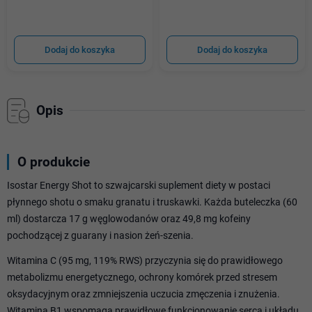
Dodaj do koszyka
Dodaj do koszyka
Opis
O produkcie
Isostar Energy Shot to szwajcarski suplement diety w postaci
płynnego shotu o smaku granatu i truskawki. Każda buteleczka (60
ml) dostarcza 17 g węglowodanów oraz 49,8 mg kofeiny
pochodzącej z guarany i nasion żeń-szenia.
Witamina C (95 mg, 119% RWS) przyczynia się do prawidłowego
metabolizmu energetycznego, ochrony komórek przed stresem
oksydacyjnym oraz zmniejszenia uczucia zmęczenia i znużenia.
Witamina B1 wspomaga prawidłowe funkcjonowanie serca i układu