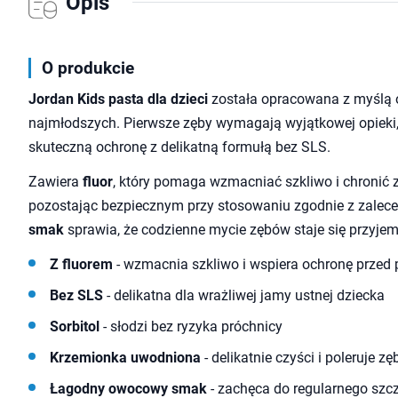
Opis
O produkcie
Jordan Kids pasta dla dzieci
została opracowana z myślą 
najmłodszych. Pierwsze zęby wymagają wyjątkowej opieki, 
skuteczną ochronę z delikatną formułą bez SLS.
Zawiera
fluor
, który pomaga wzmacniać szkliwo i chronić 
pozostając bezpiecznym przy stosowaniu zgodnie z zalec
smak
sprawia, że codzienne mycie zębów staje się przyje
Z fluorem
- wzmacnia szkliwo i wspiera ochronę przed 
Bez SLS
- delikatna dla wrażliwej jamy ustnej dziecka
Sorbitol
- słodzi bez ryzyka próchnicy
Krzemionka uwodniona
- delikatnie czyści i poleruje zę
Łagodny owocowy smak
- zachęca do regularnego szc