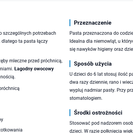
Przeznaczenie
o szczególnych potrzebach
Pasta przeznaczona do codzien
dlatego ta pasta łączy
Idealna dla niemowląt, u któr
się nawyków higieny oraz dzie
zęby mleczne przed próchnicą,
Sposób użycia
eniami.
Łagodny owocowy
U dzieci do 6 lat stosuj ilość
mnością.
dwa razy dziennie, rano i wie
próchnicą
wypluj nadmiar pasty. Przy prz
stomatologiem.
Środki ostrożności
by
Stosować pod nadzorem osoby
zotkowania
dzieci. W razie połknięcia wię