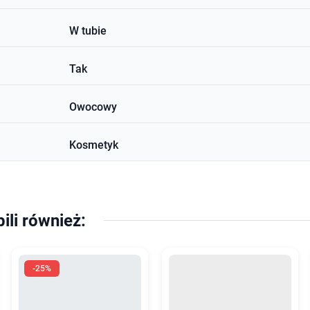
W tubie
Tak
Owocowy
Kosmetyk
pili również:
-25%