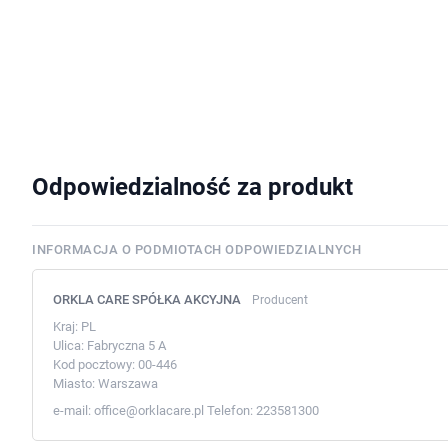
Odpowiedzialność za produkt
INFORMACJA O PODMIOTACH ODPOWIEDZIALNYCH
ORKLA CARE SPÓŁKA AKCYJNA
Producent
Kraj:
PL
Ulica:
Fabryczna 5 A
Kod pocztowy:
00-446
Miasto:
Warszawa
e-mail:
office@orklacare.pl
Telefon:
223581300