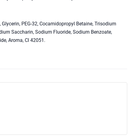
a, Glycerin, PEG-32, Cocamidopropyl Betaine, Trisodium
dium Saccharin, Sodium Fluoride, Sodium Benzoate,
ide, Aroma, CI 42051.