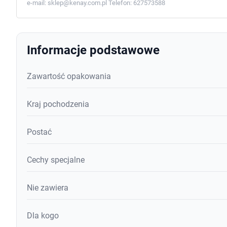
e-mail:
sklep@kenay.com.pl
Telefon:
627573588
Informacje podstawowe
Zawartość opakowania
Kraj pochodzenia
Postać
Cechy specjalne
Nie zawiera
Dla kogo