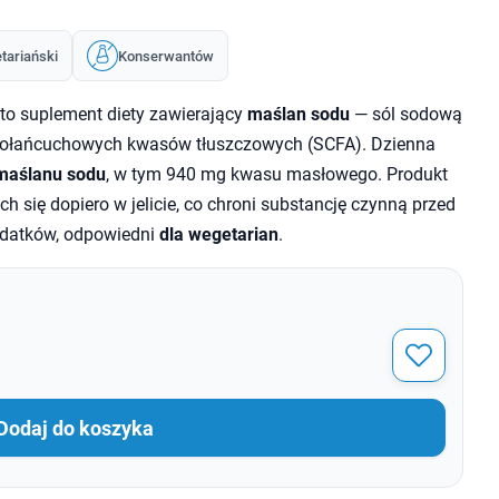
tariański
Konserwantów
to suplement diety zawierający
maślan sodu
— sól sodową
kołańcuchowych kwasów tłuszczowych (SCFA). Dzienna
maślanu sodu
, w tym 940 mg kwasu masłowego. Produkt
h się dopiero w jelicie, co chroni substancję czynną przed
datków, odpowiedni
dla wegetarian
.
Dodaj do koszyka