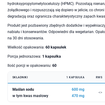
hydroksypropylometylocelulozy (HPMC). Pozostają niena
żołądkowego i rozpuszczają się dopiero w jelicie, co chron
degradacją oraz ogranicza charakterystyczny zapach kwa
Produkt jest pozbawiony zbędnych dodatków i wypełniaczy
nabiału i konserwantów. Odpowiedni dla wegetarian. Opa
na 30 dni stosowania.
Wielkość opakowania:
60 kapsułek
Porcja jednorazowa:
1 kapsułka
Ilość porcji w opakowaniu:
60
SKŁADNIKI
1 KAPSUŁKA
RWS
Maślan sodu
600 mg
<>
w tym kwas masłowy
470 mg