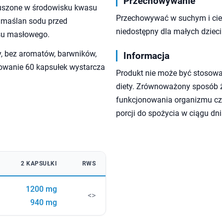
Przechowywanie
ruszone w środowisku kwasu
Przechowywać w suchym i cie
i maślan sodu przed
niedostępny dla małych dzieci
su masłowego.
, bez aromatów, barwników,
Informacja
kowanie 60 kapsułek wystarcza
Produkt nie może być stosowa
diety. Zrównoważony sposób ży
funkcjonowania organizmu czł
porcji do spożycia w ciągu dni
2 KAPSUŁKI
RWS
1200 mg
<>
940 mg