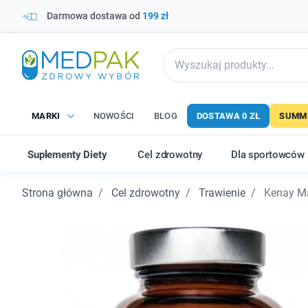
Darmowa dostawa od
199 zł
MARKI
NOWOŚCI
BLOG
DOSTAWA 0 ZŁ
SUMME
Suplementy Diety
Cel zdrowotny
Dla sportowców
Strona główna
Cel zdrowotny
Trawienie
Kenay Ma