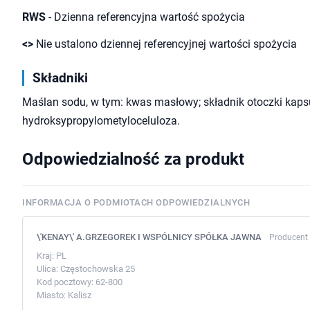
RWS
- Dzienna referencyjna wartość spożycia
<>
Nie ustalono dziennej referencyjnej wartości spożycia
Składniki
Maślan sodu, w tym: kwas masłowy; składnik otoczki kapsu
hydroksypropylometyloceluloza.
Odpowiedzialność za produkt
INFORMACJA O PODMIOTACH ODPOWIEDZIALNYCH
\'KENAY\' A.GRZEGOREK I WSPÓLNICY SPÓŁKA JAWNA
Producent
Kraj:
PL
Ulica:
Częstochowska 25
Kod pocztowy:
62-800
Miasto:
Kalisz