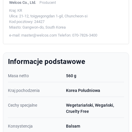
Welcos Co., Ltd.
Producent
Kraj:
KR
Ulica:
21-12, toigyegongdan 1-gil, Chuncheon-si
Kod pocztowy:
24427
Miasto:
Gangwon-do, South Korea
e-mail:
master@welcos.com
Telefon:
070-7826-3400
Informacje podstawowe
Masa netto
560 g
Kraj pochodzenia
Korea Południowa
Cechy specjalne
Wegetariański, Wegański,
Cruelty Free
Konsystencja
Balsam