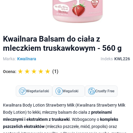
Kwailnara Balsam do ciała z
mleczkiem truskawkowym - 560 g
Marka:
Kwailnara
Indeks
KWL226
☆☆☆☆☆
★★★★★
(1)
Ocena:
Wegetariański
Wegański
Cruelty Free
Kwailnara Body Lotion Strawberry Milk (Kwailnara Strawberry Milk
Body Lotion) to lekki, mleczny balsam do ciała z
proteinami
mlecznymi i ekstraktem z truskawki
. Wzbogacony o
kompleks
pszczelich ekstraktów
(mleczko pszczele, miód, propolis) oraz