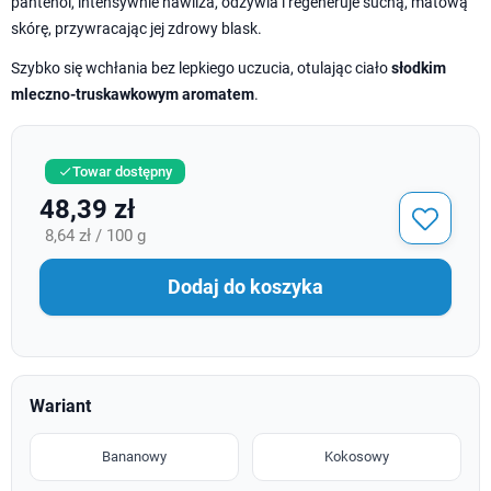
pantenol, intensywnie nawilża, odżywia i regeneruje suchą, matową
skórę, przywracając jej zdrowy blask.
Szybko się wchłania bez lepkiego uczucia, otulając ciało
słodkim
mleczno-truskawkowym aromatem
.
Towar dostępny

48,39 zł
8,64 zł / 100 g
Dodaj do koszyka
Wariant
Bananowy
Kokosowy