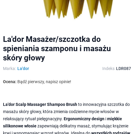
La'dor Masażer/szczotka do
spieniania szamponu i masażu
skóry głowy
Marka:
La'dor
Indeks
LDR087
Ocena:
Bądź pierwszy, napisz opinie!
La'dor Scalp Massager Shampoo Brush
to innowacyjna szczotka do
masażu skóry głowy, która zmienia codzienne mycie włosów w
relaksujący rytuał pielęgnacyjny.
Ergonomiczny design
i
miękkie
silikonowe włosie
zapewniają delikatny masaż, stymulując krążenie
krwi i wspomagając wzrost włosów. Idealna do
wszystkich rodzajów