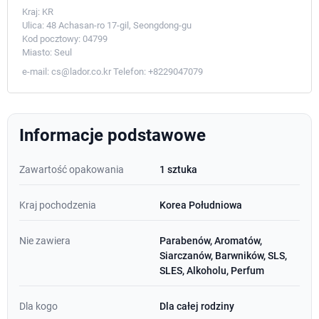
Kraj:
KR
Ulica:
48 Achasan-ro 17-gil, Seongdong-gu
Kod pocztowy:
04799
Miasto:
Seul
e-mail:
cs@lador.co.kr
Telefon:
+8229047079
Informacje podstawowe
Zawartość opakowania
1 sztuka
Kraj pochodzenia
Korea Południowa
Nie zawiera
Parabenów, Aromatów,
Siarczanów, Barwników, SLS,
SLES, Alkoholu, Perfum
Dla kogo
Dla całej rodziny