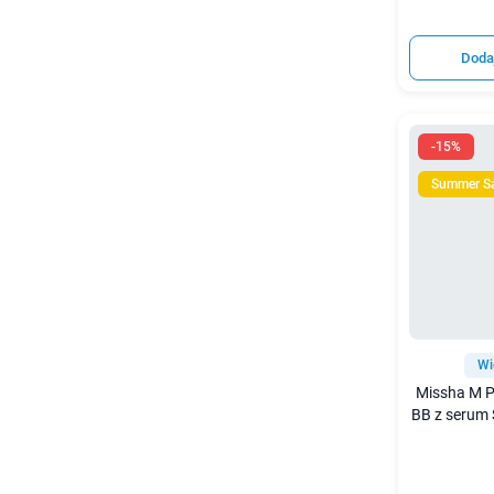
Doda
-15%
Summer S
Wi
Missha M P
BB z serum 