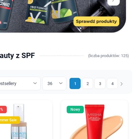
auty z SPF
(
liczba
produktów: 125)
1
2
3
4
Następny
0%
Nowy
mmer Sale