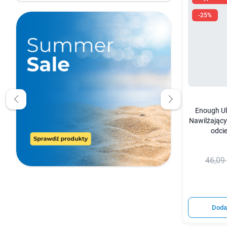
-25%
Enough Ul
Nawilżając
odcie
46,09 
Doda