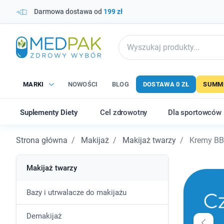
Darmowa dostawa od
199 zł
MARKI
NOWOŚCI
BLOG
DOSTAWA 0 ZŁ
SUMME
Suplementy Diety
Cel zdrowotny
Dla sportowców
Strona główna
Makijaż
Makijaż twarzy
Kremy BB 
Makijaż twarzy
Bazy i utrwalacze do makijażu
Demakijaż