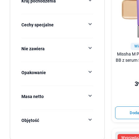
Kraj pochodzenia
Cechy specjalne
Wi
Nie zawiera
Missha M P
BB z serum 
Opakowanie
3
Masa netto
Doda
Objętość
Wyprzeda