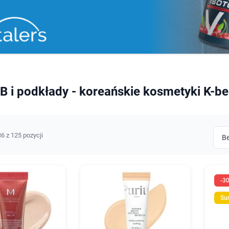
B i podkłady - koreańskie kosmetyki K-be
6 z 125 pozycji
-3
Su