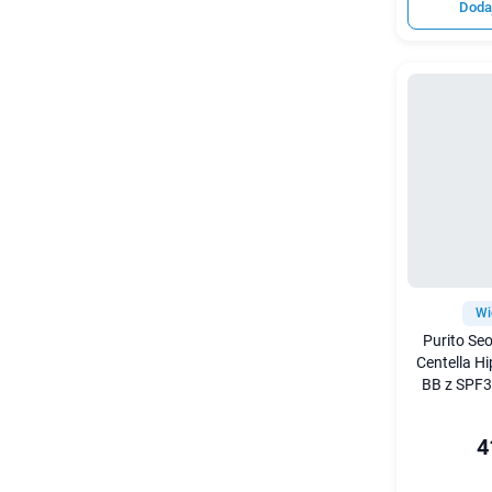
Doda
Wi
Purito Se
Centella H
BB z SPF3
4