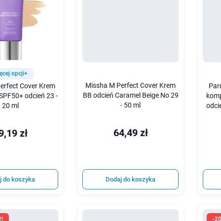
ęcej opcji+
Missha M Perfect Cover Krem
erfect Cover Krem
Par
BB odcień Caramel Beige No 29
SPF50+ odcień 23 -
komp
- 50 ml
20 ml
odci
64,49 zł
9,19 zł
j do koszyka
Dodaj do koszyka
ż!
-2