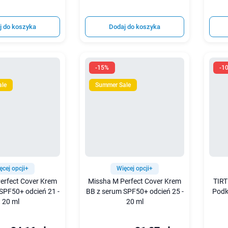
j do koszyka
Dodaj do koszyka
-15%
-1
ale
Summer Sale
ęcej opcji+
Więcej opcji+
erfect Cover Krem
Missha M Perfect Cover Krem
TIRT
SPF50+ odcień 21 -
BB z serum SPF50+ odcień 25 -
Podk
20 ml
20 ml