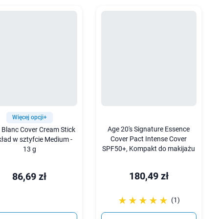
Więcej opcji+
Age 20's Signature Essence
l Blanc Cover Cream Stick
Cover Pact Intense Cover
ład w sztyfcie Medium -
SPF50+, Kompakt do makijażu
13 g
180,49 zł
86,69 zł
☆☆☆☆☆
★★★★★
(1)