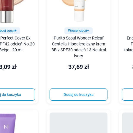
ęcej opcji+
Więcej opcji+
Perfect Cover Ex
Purito Seoul Wonder Releaf
Eno
SPF42 odcień No.20
Centella Hipoalergiczny krem
F
Beige - 20 ml
BB z SPF30 odcień 13 Neutral
kola
Ivory
3,09 zł
37,69 zł
j do koszyka
Dodaj do koszyka