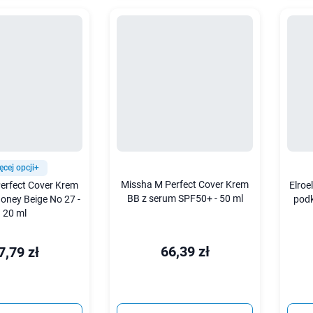
ęcej opcji+
Missha M Perfect Cover Krem
erfect Cover Krem
Elroe
BB z serum SPF50+ - 50 ml
oney Beige No 27 -
podk
20 ml
66,39 zł
7,79 zł