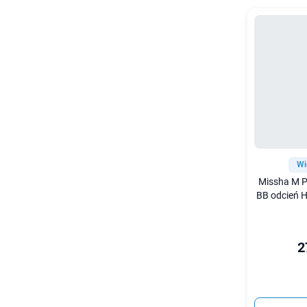
Wi
Missha M P
BB odcień H
2