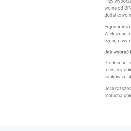
Przy wyborze
wolne od BP
dodatkowo na
Ergonomiczne
Większość mo
czasem wym
Jak wybrać 
Producenci 
miesięcy pol
kubków ze sł
Jeśli rozsze
malucha pol