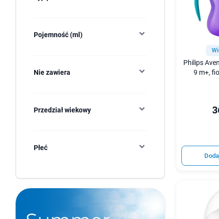
Pojemność (ml)
Wi
Philips Ave
9 m+, fi
Nie zawiera
3
Przedział wiekowy
Płeć
Doda