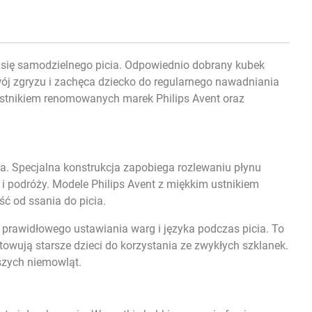
ć się samodzielnego picia. Odpowiednio dobrany kubek
zwój zgryzu i zachęca dziecko do regularnego nawadniania
z ustnikiem renomowanych marek Philips Avent oraz
ia. Specjalna konstrukcja zapobiega rozlewaniu płynu
i podróży. Modele Philips Avent z miękkim ustnikiem
ść od ssania do picia.
zą prawidłowego ustawiania warg i języka podczas picia. To
owują starsze dzieci do korzystania ze zwykłych szklanek.
szych niemowląt.