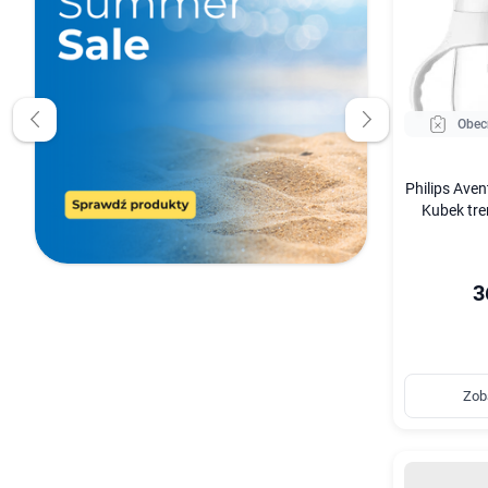
Obec
Philips Ave
Kubek tre
3
Zob