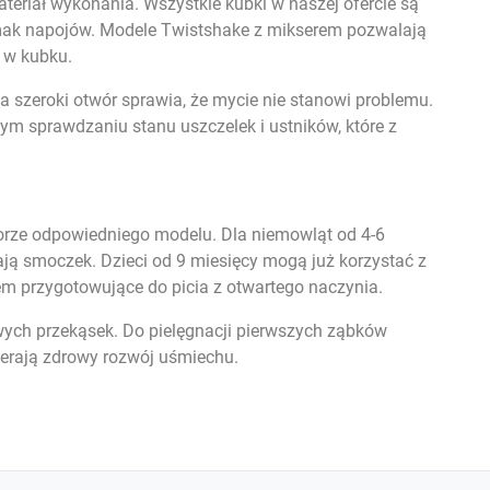
eriał wykonania. Wszystkie kubki w naszej ofercie są
smak napojów. Modele Twistshake z mikserem pozwalają
 w kubku.
szeroki otwór sprawia, że mycie nie stanowi problemu.
m sprawdzaniu stanu uszczelek i ustników, które z
orze odpowiedniego modelu. Dla niemowląt od 4-6
ją smoczek. Dzieci od 9 miesięcy mogą już korzystać z
em przygotowujące do picia z otwartego naczynia.
wych przekąsek. Do pielęgnacji pierwszych ząbków
pierają zdrowy rozwój uśmiechu.