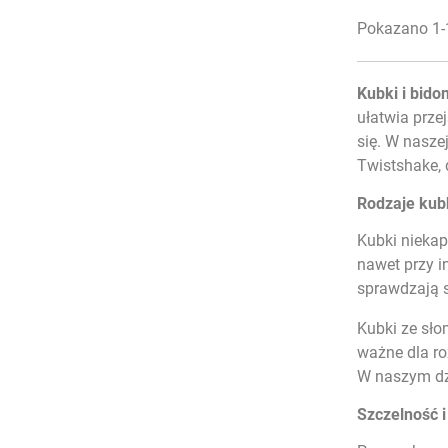
Pokazano 1-1
Kubki i bido
ułatwia prze
się. W nasze
Twistshake,
Rodzaje kub
Kubki niekap
nawet przy i
sprawdzają s
Kubki ze sło
ważne dla ro
W naszym dz
Szczelność i