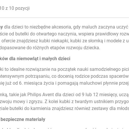
0 z 10 pozycji
ny
dla dzieci to niezbędne akcesoria, gdy maluch zaczyna uczy
jście od butelki do otwartego naczynia, wspiera prawidłowy ro
j ofercie znajdziesz kubki niekapki, kubki ze słomką i modele 
 dopasowane do różnych etapów rozwoju dziecka.
ków dla niemowląt i małych dzieci
ki to idealne rozwiązanie na początek nauki samodzielnego pic
ntensywnym potrząsaniu, co docenią rodzice podczas spacerów 
ię już od 6. miesiąca życia i pomagają maluchowi płynnie przej
mką, takie jak Philips Avent dla dzieci od 9 lub 12 miesięcy, uc
zwoju mowy i zgryzu. Z kolei kubki z twardym ustnikiem przygot
iale
butelki do karmienia
znajdziesz również zestawy dla młod
 bezpieczne materiały