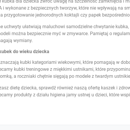
 kubka dla dziecka zwróć uwagę na szczelność zamknięcia i mat
A i wykonane z bezpiecznych tworzyw, które nie wpływają na 
 przygotowanie jednorodnych koktajli czy papek bezpośrednio
 uchwyty ułatwiają maluchowi samodzielne chwytanie kubka, a 
deli można bezpiecznie myć w zmywarce. Pamiętaj o regularny
agają wymiany.
kubek do wieku dziecka
oznaczają kubki kategoriami wiekowymi, które pomagają w dob
ecamy kubki treningowe z miękkimi ustnikami, które przypomina
omką, a roczniaki chętnie sięgają po modele z twardym ustniki
rzasz dietę dziecka, sprawdź również naszą ofertę
kaszek
i zdro
ecamy produkty z działu
higiena jamy ustnej u dzieci
, które ws