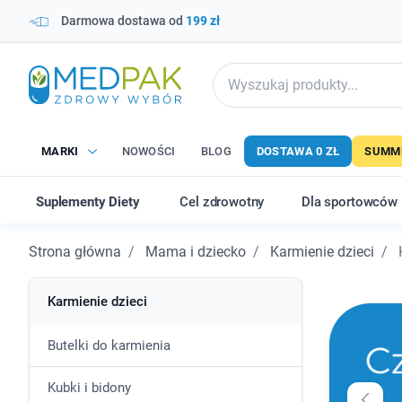
Darmowa dostawa od
199 zł
MARKI
NOWOŚCI
BLOG
DOSTAWA 0 ZŁ
SUMME
Suplementy Diety
Cel zdrowotny
Dla sportowców
Strona główna
Mama i dziecko
Karmienie dzieci
K
Karmienie dzieci
Butelki do karmienia
Kubki i bidony