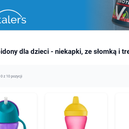
bidony dla dzieci - niekapki, ze słomką i 
0 z 10 pozycji