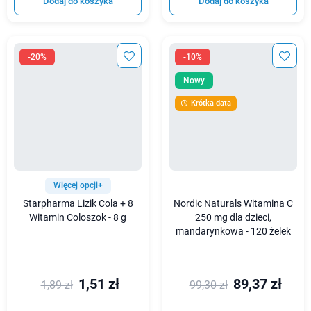
Dodaj do koszyka
Dodaj do koszyka
-20%
-10%
Nowy
Krótka data

Więcej opcji+
Starpharma Lizik Cola + 8
Nordic Naturals Witamina C
Witamin Coloszok - 8 g
250 mg dla dzieci,
mandarynkowa - 120 żelek
1,51 zł
89,37 zł
1,89 zł
99,30 zł