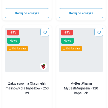
Dodaj do koszyka
Dodaj do koszyka
-15%
-15%
Nowy
Nowy
Krótka data
Krótka data


Zakwasownia Oksymelek
MyBestPharm
malinowy dla bąbelków - 250
MyBestMagnesia - 120
ml
kapsułek