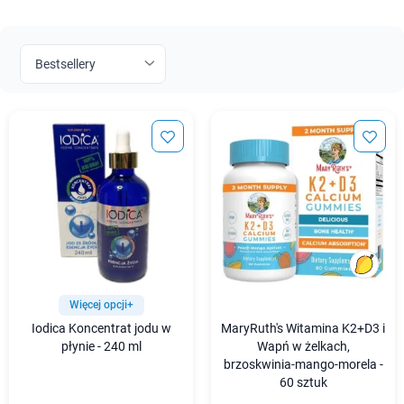
Więcej opcji+
Iodica Koncentrat jodu w
MaryRuth's Witamina K2+D3 i
płynie - 240 ml
Wapń w żelkach,
brzoskwinia-mango-morela -
60 sztuk