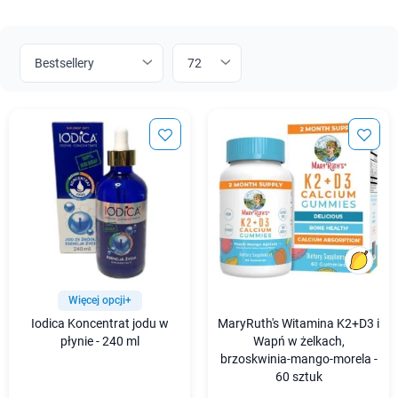
Więcej opcji+
Iodica Koncentrat jodu w
MaryRuth's Witamina K2+D3 i
płynie - 240 ml
Wapń w żelkach,
brzoskwinia-mango-morela -
60 sztuk