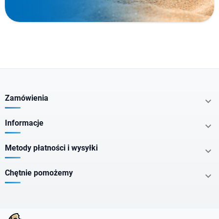
Producenci
Typ produktu
Cechy specjalne
Zamówienia

Nie zawiera
Informacje

Metody płatności i wysyłki

Kraj pochodzenia
Chętnie pomożemy

Postać