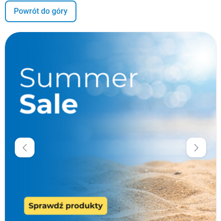
Powrót do góry
W magazynie
Dostawa 0 zł
Promocje
Krótka data
Cena
zł
zł