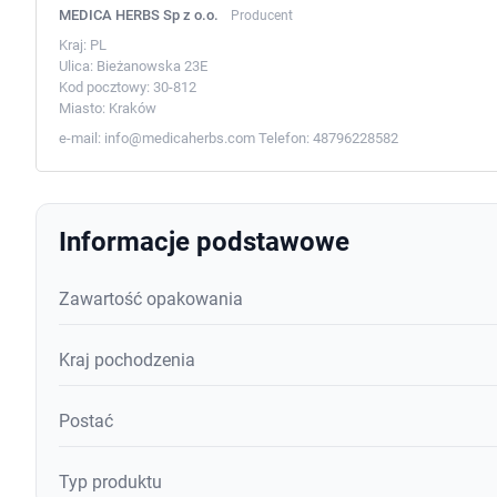
MEDICA HERBS Sp z o.o.
Producent
Kraj:
PL
Ulica:
Bieżanowska 23E
Kod pocztowy:
30-812
Miasto:
Kraków
e-mail:
info@medicaherbs.com
Telefon:
48796228582
Informacje podstawowe
Zawartość opakowania
Kraj pochodzenia
Postać
Typ produktu