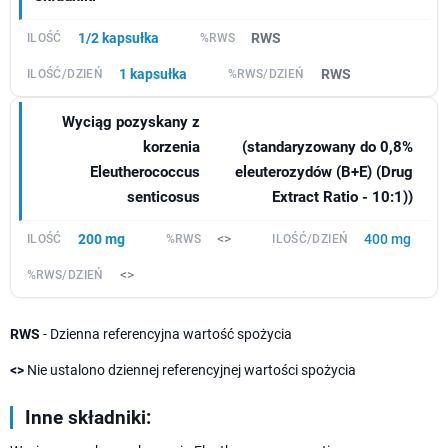
1/2 kapsułka
RWS
1 kapsułka
RWS
Wyciąg pozyskany z
korzenia
(standaryzowany do 0,8%
Eleutherococcus
eleuterozydów (B+E) (Drug
senticosus
Extract Ratio - 10:1))
200 mg
<>
400 mg
<>
RWS
- Dzienna referencyjna wartość spożycia
<>
Nie ustalono dziennej referencyjnej wartości spożycia
Inne składniki: