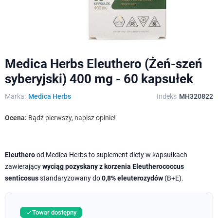
Medica Herbs Eleuthero (Żeń-szeń
syberyjski) 400 mg - 60 kapsułek
Marka:
Medica Herbs
Indeks
MH320822
Ocena:
Bądź pierwszy, napisz opinie!
Eleuthero
od Medica Herbs to suplement diety w kapsułkach
zawierający
wyciąg pozyskany z korzenia Eleutherococcus
senticosus
standaryzowany do
0,8% eleuterozydów
(B+E).
Towar dostępny
