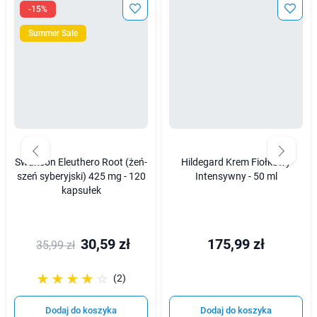
-15%
Summer Sale
Swanson Eleuthero Root (żeń-
Hildegard Krem Fiołkowy
szeń syberyjski) 425 mg - 120
Intensywny - 50 ml
kapsułek
30,59 zł
175,99 zł
35,99 zł
☆☆☆☆☆
★★★★★
(2)
Dodaj do koszyka
Dodaj do koszyka