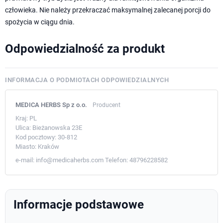
człowieka. Nie należy przekraczać maksymalnej zalecanej porcji do
spożycia w ciągu dnia.
Odpowiedzialność za produkt
INFORMACJA O PODMIOTACH ODPOWIEDZIALNYCH
MEDICA HERBS Sp z o.o.
Producent
Kraj:
PL
Ulica:
Bieżanowska 23E
Kod pocztowy:
30-812
Miasto:
Kraków
e-mail:
info@medicaherbs.com
Telefon:
48796228582
Informacje podstawowe