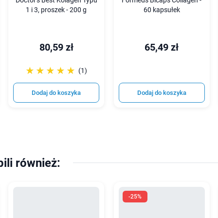
Doctor's Best Kolagen Typu
Formeds Bicaps Collagen -
1 i 3, proszek - 200 g
60 kapsułek
80,59 zł
65,49 zł
☆☆☆☆☆
★★★★★
(1)
Dodaj do koszyka
Dodaj do koszyka
pili również:
-25%