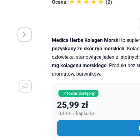
☆☆☆☆☆
★★★★★
Ocena:
(2)
Medica Herbs Kolagen Morski
to suple
pozyskany ze skór ryb morskich
. Kola
człowieka, stanowiące jeden z istotnyc
mg kolagenu morskiego
. Produkt bez 
aromatów, barwników.
Towar dostępny

25,99 zł
0,43 zł / kapsułka