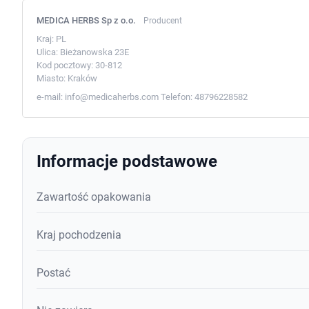
MEDICA HERBS Sp z o.o.
Producent
Kraj:
PL
Ulica:
Bieżanowska 23E
Kod pocztowy:
30-812
Miasto:
Kraków
e-mail:
info@medicaherbs.com
Telefon:
48796228582
Informacje podstawowe
Zawartość opakowania
Kraj pochodzenia
Postać