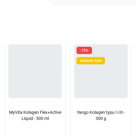
-15%
Summer Sale
MyVita Kolagen Flex+Active
Yango Kolagen typu I i III -
Liquid - 500 ml
300 g