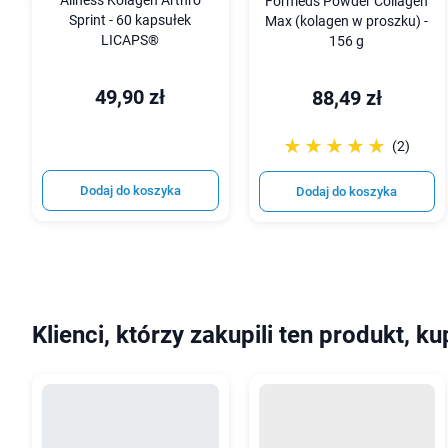
Aliness Kolagen Arthro
Formeds Powder Collagen
Sprint - 60 kapsułek
Max (kolagen w proszku) -
LICAPS®
156 g
49,90 zł
88,49 zł
☆☆☆☆☆
★★★★★
(2)
Dodaj do koszyka
Dodaj do koszyka
Klienci, którzy zakupili ten produkt, ku