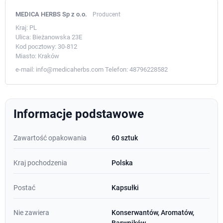
MEDICA HERBS Sp z o.o.
Producent
Kraj:
PL
Ulica:
Bieżanowska 23E
Kod pocztowy:
30-812
Miasto:
Kraków
e-mail:
info@medicaherbs.com
Telefon:
48796228582
Informacje podstawowe
Zawartość opakowania
60 sztuk
Kraj pochodzenia
Polska
Postać
Kapsułki
Nie zawiera
Konserwantów, Aromatów,