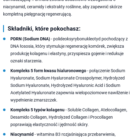
niacynamid, ceramidy i ekstrakty roślinne, aby zapewnić skórze
kompletną pielęgnację regenerującą.
Składniki, które pokochasz:
PDRN (Sodium DNA)
- polideoksyrybonukleotyd pochodzący z
DNA łososia, który stymuluje regenerację komórek, zwiększa
produkcję kolagenu i elastyny, przyspiesza gojenie i redukuje
oznaki starzenia.
Kompleks 5 form kwasu hialuronowego
- połączenie Sodium
Hyaluronate, Sodium Hyaluronate Crosspolymer, Hydrolyzed
Sodium Hyaluronate, Hydrolyzed Hyaluronic Acid i Sodium
Acetylated Hyaluronate zapewnia wielopoziomowe nawilżenie i
wypełnienie zmarszczek.
Kompleks 5 typów kolagenu
- Soluble Collagen, Atelocollagen,
Desamido Collagen, Hydrolyzed Collagen i Procollagen
poprawiają elastyczność i jędrność skóry.
Niacynamid
- witamina B3 rozjaśniająca przebarwienia,