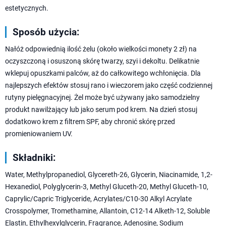
estetycznych.
Sposób użycia:
Nałóż odpowiednią ilość żelu (około wielkości monety 2 zł) na
oczyszczoną i osuszoną skórę twarzy, szyi i dekoltu. Delikatnie
wklepuj opuszkami palców, aż do całkowitego wchłonięcia. Dla
najlepszych efektów stosuj rano i wieczorem jako część codziennej
rutyny pielęgnacyjnej. Żel może być używany jako samodzielny
produkt nawilżający lub jako serum pod krem. Na dzień stosuj
dodatkowo krem z filtrem SPF, aby chronić skórę przed
promieniowaniem UV.
Składniki:
Water, Methylpropanediol, Glycereth-26, Glycerin, Niacinamide, 1,2-
Hexanediol, Polyglycerin-3, Methyl Gluceth-20, Methyl Gluceth-10,
Caprylic/Capric Triglyceride, Acrylates/C10-30 Alkyl Acrylate
Crosspolymer, Tromethamine, Allantoin, C12-14 Alketh-12, Soluble
Elastin, Ethylhexylglycerin, Fragrance, Adenosine, Sodium