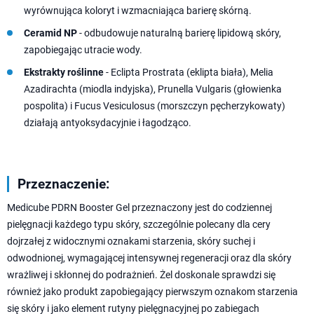
wyrównująca koloryt i wzmacniająca barierę skórną.
Ceramid NP
- odbudowuje naturalną barierę lipidową skóry,
zapobiegając utracie wody.
Ekstrakty roślinne
- Eclipta Prostrata (eklipta biała), Melia
Azadirachta (miodla indyjska), Prunella Vulgaris (głowienka
pospolita) i Fucus Vesiculosus (morszczyn pęcherzykowaty)
działają antyoksydacyjnie i łagodząco.
Przeznaczenie:
Medicube PDRN Booster Gel przeznaczony jest do codziennej
pielęgnacji każdego typu skóry, szczególnie polecany dla cery
dojrzałej z widocznymi oznakami starzenia, skóry suchej i
odwodnionej, wymagającej intensywnej regeneracji oraz dla skóry
wrażliwej i skłonnej do podrażnień. Żel doskonale sprawdzi się
również jako produkt zapobiegający pierwszym oznakom starzenia
się skóry i jako element rutyny pielęgnacyjnej po zabiegach