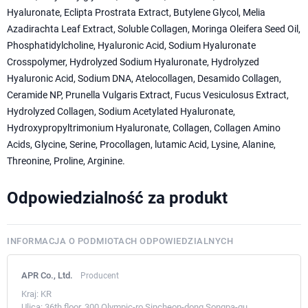
Hyaluronate, Eclipta Prostrata Extract, Butylene Glycol, Melia
Azadirachta Leaf Extract, Soluble Collagen, Moringa Oleifera Seed Oil,
Phosphatidylcholine, Hyaluronic Acid, Sodium Hyaluronate
Crosspolymer, Hydrolyzed Sodium Hyaluronate, Hydrolyzed
Hyaluronic Acid, Sodium DNA, Atelocollagen, Desamido Collagen,
Ceramide NP, Prunella Vulgaris Extract, Fucus Vesiculosus Extract,
Hydrolyzed Collagen, Sodium Acetylated Hyaluronate,
Hydroxypropyltrimonium Hyaluronate, Collagen, Collagen Amino
Acids, Glycine, Serine, Procollagen, lutamic Acid, Lysine, Alanine,
Threonine, Proline, Arginine.
Odpowiedzialność za produkt
INFORMACJA O PODMIOTACH ODPOWIEDZIALNYCH
APR Co., Ltd.
Producent
Kraj:
KR
Ulica:
36th floor, 300 Olympic-ro Sincheon-dong Songpa-gu