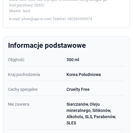
Kod pocztowy:
05551
Miasto:
Seul
e-mail:
silver@apr-in.com
Telefon:
+82263350574
Informacje podstawowe
Objętość
300 ml
Kraj pochodzenia
Korea Południowa
Cechy specjalne
Cruelty Free
Nie zawiera
Siarczanów, Oleju
mineralnego, Silikonów,
Alkoholu, SLS, Parabenów,
SLES