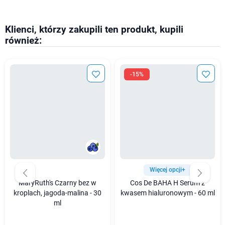
Klienci, którzy zakupili ten produkt, kupili
również:
-15%
Więcej opcji+
MaryRuth's Czarny bez w
Cos De BAHA H Serum z
kroplach, jagoda-malina - 30
kwasem hialuronowym - 60 ml
ml