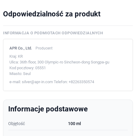
Odpowiedzialność za produkt
INFORMACJA O PODMIOTACH ODPOWIEDZIALNYCH
APR Co., Ltd.
Producent
Kraj:
KR
Ulica:
36th floor, 300 Olympic-ro Sincheon-dong Songpa-gu
Kod pocztowy:
05551
Miasto:
Seul
e-mail:
silver@apr-in.com
Telefon:
+82263350574
Informacje podstawowe
Objętość
100 ml