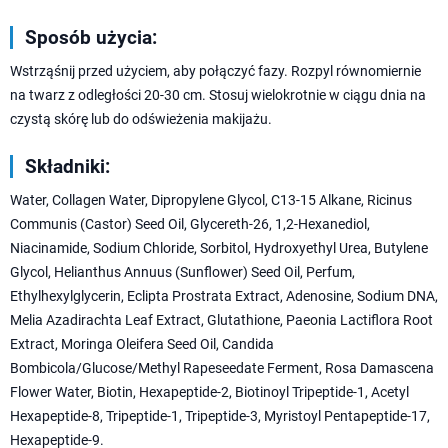
Sposób użycia:
Wstrząśnij przed użyciem, aby połączyć fazy. Rozpyl równomiernie
na twarz z odległości 20-30 cm. Stosuj wielokrotnie w ciągu dnia na
czystą skórę lub do odświeżenia makijażu.
Składniki:
Water, Collagen Water, Dipropylene Glycol, C13-15 Alkane, Ricinus
Communis (Castor) Seed Oil, Glycereth-26, 1,2-Hexanediol,
Niacinamide, Sodium Chloride, Sorbitol, Hydroxyethyl Urea, Butylene
Glycol, Helianthus Annuus (Sunflower) Seed Oil, Perfum,
Ethylhexylglycerin, Eclipta Prostrata Extract, Adenosine, Sodium DNA,
Melia Azadirachta Leaf Extract, Glutathione, Paeonia Lactiflora Root
Extract, Moringa Oleifera Seed Oil, Candida
Bombicola/Glucose/Methyl Rapeseedate Ferment, Rosa Damascena
Flower Water, Biotin, Hexapeptide-2, Biotinoyl Tripeptide-1, Acetyl
Hexapeptide-8, Tripeptide-1, Tripeptide-3, Myristoyl Pentapeptide-17,
Hexapeptide-9.