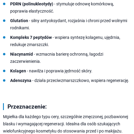
PDRN (polinukleotydy)
- stymuluje odnowę komórkową,
poprawia elastyczność.
Glutation
- silny antyoksydant, rozjaśnia i chroni przed wolnymi
rodnikami.
Kompleks 7 peptydów
- wspiera syntezę kolagenu, ujędrnia,
redukuje zmarszczki.
Niacynamid
- wzmacnia barierę ochronną, łagodzi
zaczerwienienia.
Kolagen
- nawilża i poprawia jędrność skóry.
Adenozyna
- działa przeciwzmarszczkowo, wspiera regenerację.
Przeznaczenie:
Mgiełka dla każdego typu cery, szczególnie zmęczonej, pozbawionej
blasku i wymagającej regeneracji. Idealna dla osób szukających
wielofunkcyjnego kosmetyku do stosowania przed i po makijażu.