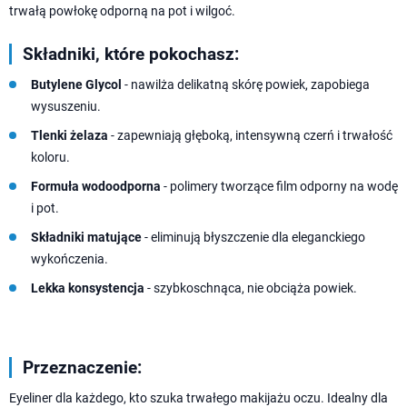
trwałą powłokę odporną na pot i wilgoć.
Składniki, które pokochasz:
Butylene Glycol
- nawilża delikatną skórę powiek, zapobiega
wysuszeniu.
Tlenki żelaza
- zapewniają głęboką, intensywną czerń i trwałość
koloru.
Formuła wodoodporna
- polimery tworzące film odporny na wodę
i pot.
Składniki matujące
- eliminują błyszczenie dla eleganckiego
wykończenia.
Lekka konsystencja
- szybkoschnąca, nie obciąża powiek.
Przeznaczenie:
Eyeliner dla każdego, kto szuka trwałego makijażu oczu. Idealny dla