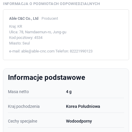
INFORMACJA O PODMIOTACH ODPOWIEDZIALNYCH
Able C&C Co., Ltd
Producent
Kraj:
KR
Ulica:
78, Namdaemun-ro, Jung-gu
Kod pocztowy:
4534
Miasto:
Seul
e-mail:
able@able-cnc.com
Telefon:
82221990123
Informacje podstawowe
Masa netto
4 g
Kraj pochodzenia
Korea Południowa
Cechy specjalne
Wodoodporny