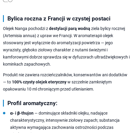
Bylica roczna z Francji w czystej postaci
Olejek Nanga pochodzi z
destylacji parą wodną
ziela bylicy rocznej
(Artemisia annua) z upraw we Francji. W aromaterapii olejek
stosowany jest wyłącznie do aromatyzacji powietrza — jego
wyrazisty, głęboko ziołowy charakter z nutami świeżymi i
kamforowymi dobrze sprawdza się w dyfuzorach ultradźwiękowych i
kominkach zapachowych.
Produkt nie zawiera rozcieńczalników, konserwantów ani dodatków
— to
100% czysty olejek eteryczny
w szczelnie zamkniętym
opakowaniu 10 ml chroniącym przed utlenianiem.
Profil aromatyczny:
α- i β-thujon
— dominujące składniki olejku, nadające
charakterystyczny, intensywnie ziołowy zapach; substancja
aktywna wymagająca zachowania ostrożności podczas