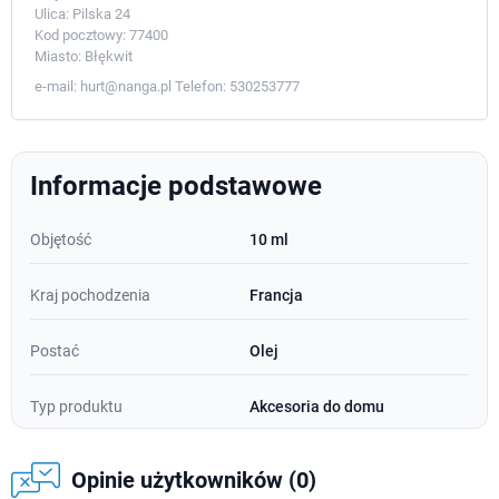
Ulica:
Pilska 24
Kod pocztowy:
77400
Miasto:
Błękwit
e-mail:
hurt@nanga.pl
Telefon:
530253777
Informacje podstawowe
Objętość
10 ml
Kraj pochodzenia
Francja
Postać
Olej
Typ produktu
Akcesoria do domu
Opinie użytkowników (0)