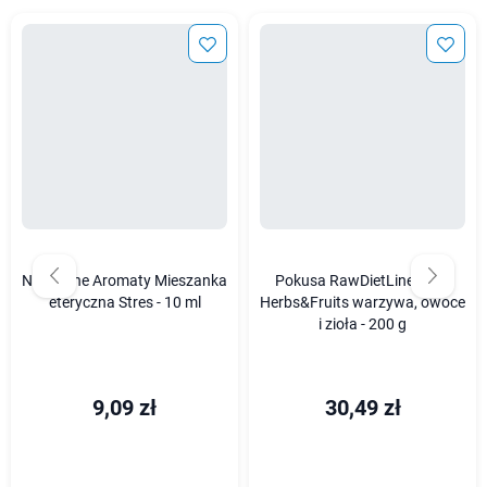
Naturalne Aromaty Mieszanka
Pokusa RawDietLine Vege
eteryczna Stres - 10 ml
Herbs&Fruits warzywa, owoce
i zioła - 200 g
9,09 zł
30,49 zł