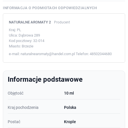
INFORMACJA O PODMIOTACH ODPOWIEDZIALNYCH
NATURALNE AROMATY 2
Producent
Kraj:
PL
Ulica:
Dąbrowa 289
Kod pocztowy:
32-014
Miasto:
Brzezie
e-mail:
naturalnearomaty@handel.com.pl
Telefon:
48502044680
Informacje podstawowe
Objętość
10 ml
Kraj pochodzenia
Polska
Postać
Krople