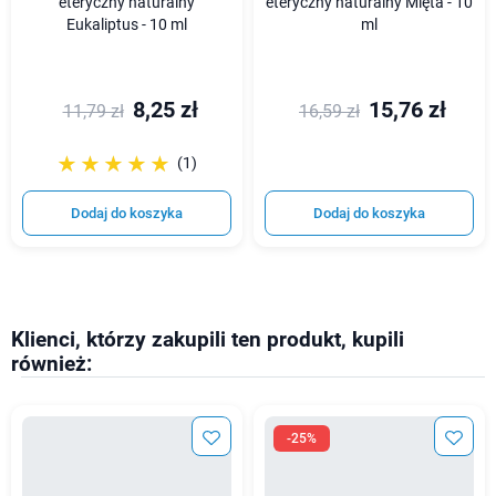
eteryczny naturalny
eteryczny naturalny Mięta - 10
Eukaliptus - 10 ml
ml
8,25 zł
15,76 zł
11,79 zł
16,59 zł
☆☆☆☆☆
★★★★★
(1)
Dodaj do koszyka
Dodaj do koszyka
Klienci, którzy zakupili ten produkt, kupili
również:
-25%