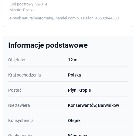
Kod pocztowy:
32-014
Miasto:
Brzezie
e-mail:
naturalnearomaty@handel.com.pl
Telefon:
48502044680
Informacje podstawowe
Objętość
12 ml
Kraj pochodzenia
Polska
Postać
Płyn, Krople
Nie zawiera
Konserwantów, Barwników
Konsystencja
Olejek
Opakowanie
W butelce