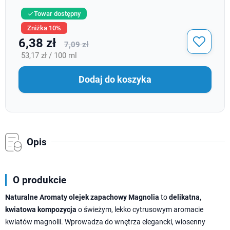
Towar dostępny

Zniżka 10%
6,38 zł
7,09 zł
53,17 zł / 100 ml
Dodaj do koszyka
Opis
O produkcie
Naturalne Aromaty olejek zapachowy Magnolia
to
delikatna,
kwiatowa kompozycja
o świeżym, lekko cytrusowym aromacie
kwiatów magnolii. Wprowadza do wnętrza elegancki, wiosenny