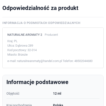
Odpowiedzialność za produkt
INFORMACJA O PODMIOTACH ODPOWIEDZIALNYCH
NATURALNE AROMATY 2
Producent
Kraj:
PL
Ulica:
Dąbrowa 289
Kod pocztowy:
32-014
Miasto:
Brzezie
e-mail:
naturalnearomaty@handel.com.pl
Telefon:
48502044680
Informacje podstawowe
Objętość
12 ml
Kraj pochodzenia
Polska