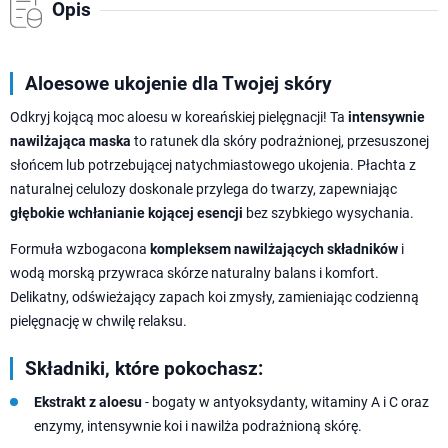
Opis
Aloesowe ukojenie dla Twojej skóry
Odkryj kojącą moc aloesu w koreańskiej pielęgnacji! Ta
intensywnie
nawilżająca maska
to ratunek dla skóry podrażnionej, przesuszonej
słońcem lub potrzebującej natychmiastowego ukojenia. Płachta z
naturalnej celulozy doskonale przylega do twarzy, zapewniając
głębokie wchłanianie kojącej esencji
bez szybkiego wysychania.
Formuła wzbogacona
kompleksem nawilżających składników
i
wodą morską przywraca skórze naturalny balans i komfort.
Delikatny, odświeżający zapach koi zmysły, zamieniając codzienną
pielęgnację w chwilę relaksu.
Składniki, które pokochasz:
Ekstrakt z aloesu
- bogaty w antyoksydanty, witaminy A i C oraz
enzymy, intensywnie koi i nawilża podrażnioną skórę.