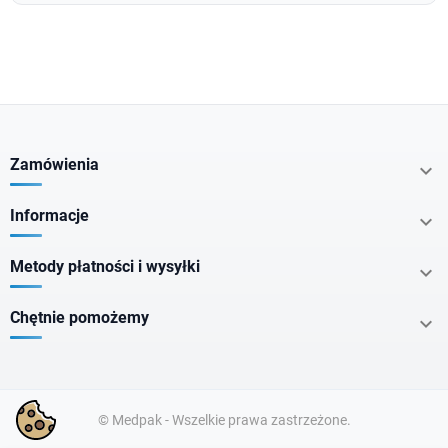
Zamówienia

Informacje

Metody płatności i wysyłki

Chętnie pomożemy

© Medpak - Wszelkie prawa zastrzeżone.