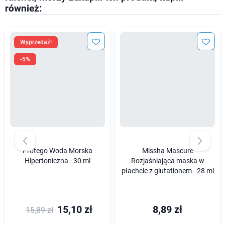
również:
Wyprzedaż!
-5%
Protego Woda Morska
Missha Mascure
Hipertoniczna - 30 ml
Rozjaśniająca maska w
płachcie z glutationem - 28 ml
15,10 zł
8,89 zł
15,89 zł