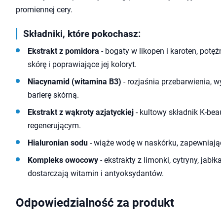
promiennej cery.
Składniki, które pokochasz:
Ekstrakt z pomidora
- bogaty w likopen i karoten, potę
skórę i poprawiające jej koloryt.
Niacynamid (witamina B3)
- rozjaśnia przebarwienia, 
barierę skórną.
Ekstrakt z wąkroty azjatyckiej
- kultowy składnik K-bea
regenerującym.
Hialuronian sodu
- wiąże wodę w naskórku, zapewniając
Kompleks owocowy
- ekstrakty z limonki, cytryny, jab
dostarczają witamin i antyoksydantów.
Odpowiedzialność za produkt