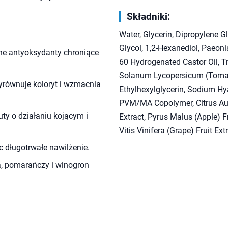
Składniki:
Water, Glycerin, Dipropylene G
Glycol, 1,2-Hexanediol, Paeonia
żne antyoksydanty chroniące
60 Hydrogenated Castor Oil, Tr
Solanum Lycopersicum (Tomato)
wyrównuje koloryt i wzmacnia
Ethylhexylglycerin, Sodium Hya
PVM/MA Copolymer, Citrus Aura
uty o działaniu kojącym i
Extract, Pyrus Malus (Apple) Fr
Vitis Vinifera (Grape) Fruit E
 długotrwałe nawilżenie.
łka, pomarańczy i winogron