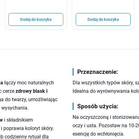
Dodaj do koszyka
Dodaj do koszyka
Przeznaczenie:
ka
łączy moc naturalnych
Dla wszystkich typów skóry, s
c cerze
zdrowy blask i
Idealna do wyrównywania kolor
ega do twarzy, umożliwiając
Sposób użycia:
o wysychania.
Na oczyszczoną i stonizowan
ów
i składnikiem
oczy i usta. Pozostaw na 10-20
i poprawia koloryt skóry.
esencję do wchłonięcia.
b codzienny rytuał dla