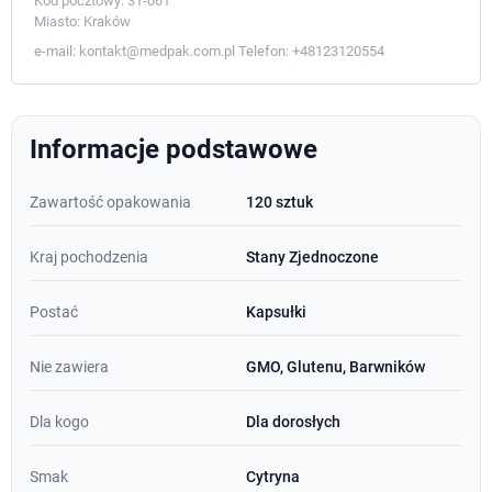
Kod pocztowy:
31-061
Miasto:
Kraków
e-mail:
kontakt@medpak.com.pl
Telefon:
+48123120554
Informacje podstawowe
Zawartość opakowania
120 sztuk
Kraj pochodzenia
Stany Zjednoczone
Postać
Kapsułki
Nie zawiera
GMO, Glutenu, Barwników
Dla kogo
Dla dorosłych
Smak
Cytryna