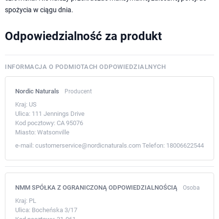
spożycia w ciągu dnia.
Odpowiedzialność za produkt
INFORMACJA O PODMIOTACH ODPOWIEDZIALNYCH
Nordic Naturals
Producent
Kraj:
US
Ulica:
111 Jennings Drive
Kod pocztowy:
CA 95076
Miasto:
Watsonville
e-mail:
customerservice@nordicnaturals.com
Telefon:
18006622544
NMM SPÓŁKA Z OGRANICZONĄ ODPOWIEDZIALNOŚCIĄ
Osoba
Kraj:
PL
Ulica:
Bocheńska 3/17