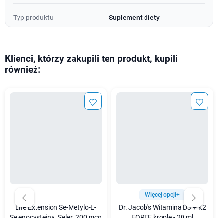
Typ produktu
Suplement diety
Klienci, którzy zakupili ten produkt, kupili
również:
Więcej opcji+
Life Extension Se-Metylo-L-
Dr. Jacob's Witamina D3 + K2
Selenocysteina, Selen 200 mcg
FORTE krople - 20 ml