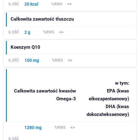
20 kcal
<>
Całkowita zawartość tłuszczu
2 g
<>
Koenzym Q10
100 mg
<>
w tym:
Całkowita zawartość kwasów
EPA (kwas
Omega-3
eikozapentaenowy)
DHA (kwas
dokozaheksaenowy)
1280 mg
<>