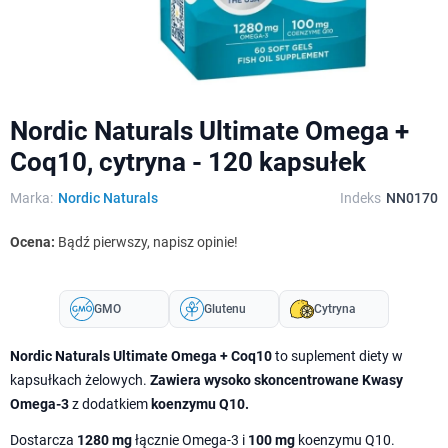
Nordic Naturals Ultimate Omega +
Coq10, cytryna - 120 kapsułek
Marka:
Nordic Naturals
Indeks
NN0170
Ocena:
Bądź pierwszy, napisz opinie!
GMO
Glutenu
Cytryna
Nordic Naturals Ultimate Omega + Coq10
to suplement diety w
kapsułkach żelowych.
Zawiera wysoko skoncentrowane Kwasy
Omega-3
z dodatkiem
koenzymu Q10.
Dostarcza
1280 mg
łącznie Omega-3 i
100 mg
koenzymu Q10.