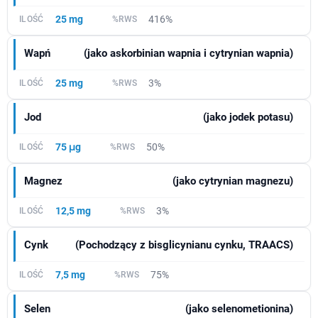
25 mg
416%
Wapń
(jako askorbinian wapnia i cytrynian wapnia)
25 mg
3%
Jod
(jako jodek potasu)
75 μg
50%
Magnez
(jako cytrynian magnezu)
12,5 mg
3%
Cynk
(Pochodzący z bisglicynianu cynku, TRAACS)
7,5 mg
75%
Selen
(jako selenometionina)