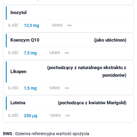
Inozytol
12,5 mg
<>
Koenzym Q10
(jako ubichinon)
7,5 mg
<>
(pochodzący z naturalnego ekstraktu z
Likopen
pomidorów)
1,5 mg
<>
Luteina
(pochodząca z kwiatów Marigold)
250 μg
<>
RWS
- Dzienna referencyjna wartość spożycia