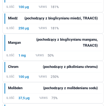
100 μg
181%
Miedź
(pochodzący z bisglicynianu miedzi, TRAACS)
250 μg
181%
(pochodzący z bisglicynianu manganu,
Mangan
TRAACS)
1 mg
50%
Chrom
(pochodzący z pikolinianu chromu)
100 μg
250%
Molibden
(pochodzący z molibdenianu sodu)
37,5 μg
75%