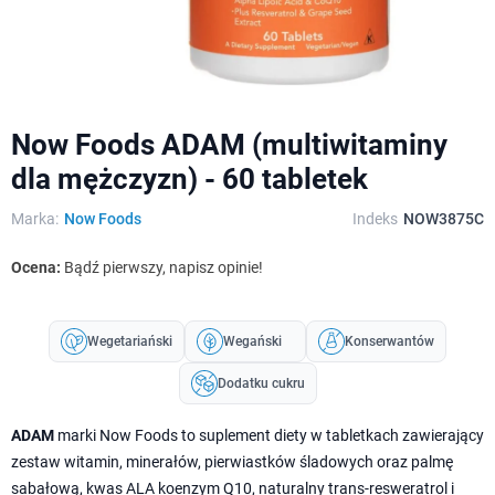
Now Foods ADAM (multiwitaminy
dla mężczyzn) - 60 tabletek
Marka:
Now Foods
Indeks
NOW3875C
Ocena:
Bądź pierwszy, napisz opinie!
Wegetariański
Wegański
Konserwantów
Dodatku cukru
ADAM
marki Now Foods to suplement diety w tabletkach zawierający
zestaw witamin, minerałów, pierwiastków śladowych oraz palmę
sabałową, kwas ALA koenzym Q10, naturalny trans-resweratrol i