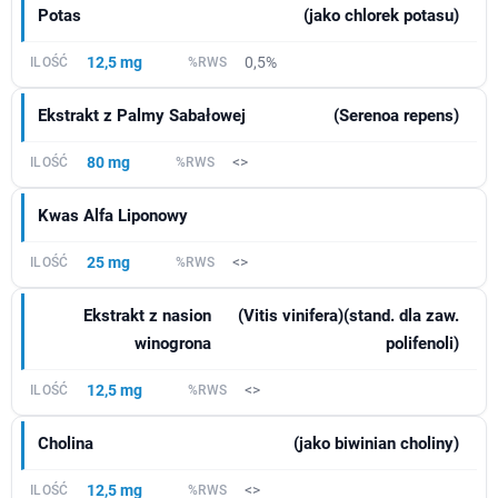
Potas
(jako chlorek potasu)
12,5 mg
0,5%
Ekstrakt z Palmy Sabałowej
(Serenoa repens)
80 mg
<>
Kwas Alfa Liponowy
25 mg
<>
Ekstrakt z nasion
(Vitis vinifera)(stand. dla zaw.
winogrona
polifenoli)
12,5 mg
<>
Cholina
(jako biwinian choliny)
12,5 mg
<>