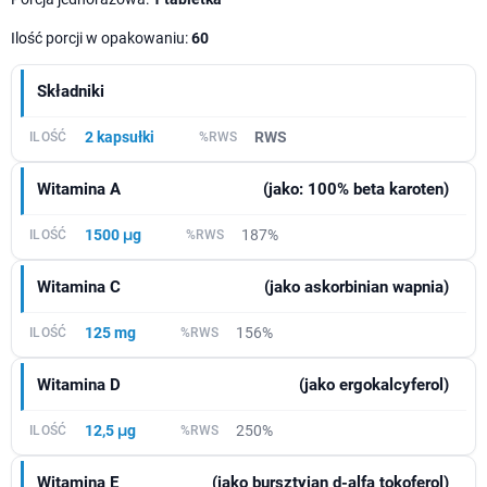
Ilość porcji w opakowaniu:
60
Składniki
2 kapsułki
RWS
Witamina A
(jako: 100% beta karoten)
1500 μg
187%
Witamina C
(jako askorbinian wapnia)
125 mg
156%
Witamina D
(jako ergokalcyferol)
12,5 μg
250%
Witamina E
(jako bursztyian d-alfa tokoferol)