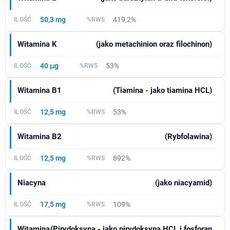
50,3 mg
419,2%
Witamina K
(jako metachinion oraz filochinon)
40 μg
53%
Witamina B1
(Tiamina - jako tiamina HCL)
12,5 mg
53%
Witamina B2
(Rybfolawina)
12,5 mg
892%
Niacyna
(jako niacyamid)
17,5 mg
109%
Witamina
(Pirydoksyna - jako pirydoksyna HCL i fosforan