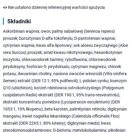
<>
Nie ustalono dziennej referencyjnej wartości spożycia
Składniki
Askorbinian wapnia; owoc palmy sabałowej (Serenoa repens)
proszek; bursztynian D-alfa-tokoferylu; D-pantotenian wapnia;
cytrynian wapnia; kwas alfa-liponowy; sok aloesu zwyczajnego (Aloe
vera Succus) proszek; amid kwasu nikotynowego, hexanikotynian
inozytolu; chlorowodorek tiaminy; ryboflawina; chlorowodorek
pirydoksyny, fosforan-5- pirydoksalu; cytrynian magnezu; chlorek
potasu; dwuwinian choliny; nasiona owoców winorośli (Vitis vinifera
Semen) extrakt (DER 12:1; 95% polifenoli); L-pidolan cynku; koenzym
Q10 (ubichinon); korzeń rdestowca ostrokończystego (Polygonum
cuspidatum Radix) ekstrakt (DER 190:1, 95% trans-resveratrolu);
ekstrakt koncentratu pomidora (Lycopersicon esculentum) (DER
1053:1, 10% likopenu); beta karoten, palmitynian retinolu; diglicynian
manganu; kwiat nagietka lekarskiego (Calendula officinalis Flos)
ekstrakt (DER 2265:1, 80% luteiny); diglicynian miedzi; kwas
pteroilomonoglutaminowy; D-biotyna; metylokobalamina; pikolinian