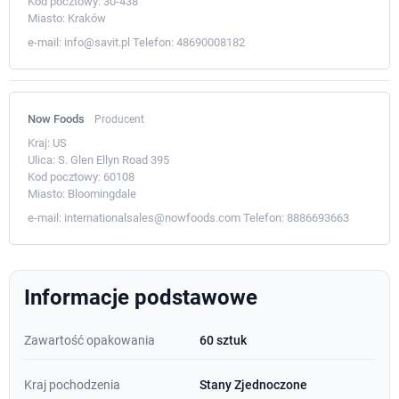
Kod pocztowy:
30-438
Miasto:
Kraków
e-mail:
info@savit.pl
Telefon:
48690008182
Now Foods
Producent
Kraj:
US
Ulica:
S. Glen Ellyn Road 395
Kod pocztowy:
60108
Miasto:
Bloomingdale
e-mail:
internationalsales@nowfoods.com
Telefon:
8886693663
Informacje podstawowe
Zawartość opakowania
60 sztuk
Kraj pochodzenia
Stany Zjednoczone