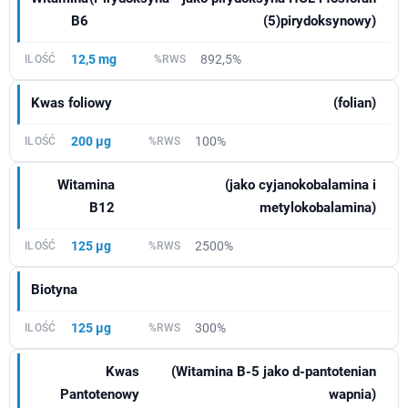
B6
(5)pirydoksynowy)
12,5 mg
892,5%
Kwas foliowy
(folian)
200 µg
100%
Witamina
(jako cyjanokobalamina i
B12
metylokobalamina)
125 µg
2500%
Biotyna
125 µg
300%
Kwas
(Witamina B-5 jako d-pantotenian
Pantotenowy
wapnia)