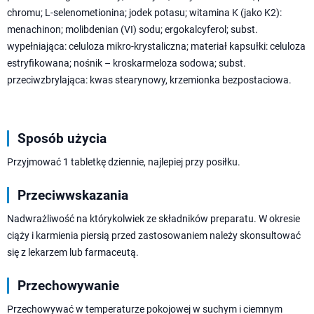
chromu; L-selenometionina; jodek potasu; witamina K (jako K2):
menachinon; molibdenian (VI) sodu; ergokalcyferol; subst.
wypełniająca: celuloza mikro-krystaliczna; materiał kapsułki: celuloza
estryfikowana; nośnik – kroskarmeloza sodowa; subst.
przeciwzbrylająca: kwas stearynowy, krzemionka bezpostaciowa.
Sposób użycia
Przyjmować 1 tabletkę dziennie, najlepiej przy posiłku.
Przeciwwskazania
Nadwrażliwość na którykolwiek ze składników preparatu. W okresie
ciąży i karmienia piersią przed zastosowaniem należy skonsultować
się z lekarzem lub farmaceutą.
Przechowywanie
Przechowywać w temperaturze pokojowej w suchym i ciemnym