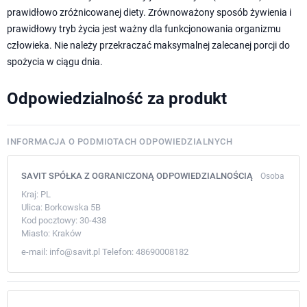
prawidłowo zróżnicowanej diety. Zrównoważony sposób żywienia i
prawidłowy tryb życia jest ważny dla funkcjonowania organizmu
człowieka. Nie należy przekraczać maksymalnej zalecanej porcji do
spożycia w ciągu dnia.
Odpowiedzialność za produkt
INFORMACJA O PODMIOTACH ODPOWIEDZIALNYCH
SAVIT SPÓŁKA Z OGRANICZONĄ ODPOWIEDZIALNOŚCIĄ
Osoba
Kraj:
PL
Ulica:
Borkowska 5B
Kod pocztowy:
30-438
Miasto:
Kraków
e-mail:
info@savit.pl
Telefon:
48690008182