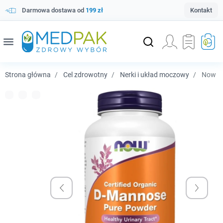
Darmowa dostawa od
199 zł
Kontakt
menu
Strona główna
Cel zdrowotny
Nerki i układ moczowy
Now Fo