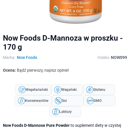
Now Foods D-Mannoza w proszku -
170 g
Marka:
Now Foods
Indeks
NOW099
Ocena:
Bądź pierwszy, napisz opinie!
Wegetariański
Wegański
Glutenu
Konserwantów
Soi
GMO
Laktozy
Now Foods D-Mannose Pure Powder
to suplement diety w czystej