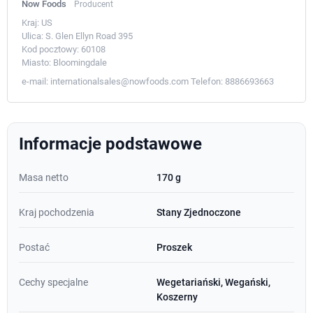
Now Foods
Producent
Kraj:
US
Ulica:
S. Glen Ellyn Road 395
Kod pocztowy:
60108
Miasto:
Bloomingdale
e-mail:
internationalsales@nowfoods.com
Telefon:
8886693663
Informacje podstawowe
Masa netto
170 g
Kraj pochodzenia
Stany Zjednoczone
Postać
Proszek
Cechy specjalne
Wegetariański, Wegański,
Koszerny