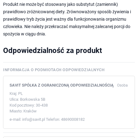
Produkt nie może być stosowany jako substytut (zamiennik)
prawidłowo zróżnicowanej diety. Zrównoważony sposób żywienia i
prawidłowy tryb życia jest ważny dla funkcjonowania organizmu
człowieka. Nie należy przekraczać maksymalnej zalecanej porcji do
spożycia w ciągu dnia.
Odpowiedzialność za produkt
INFORMACJA O PODMIOTACH ODPOWIEDZIALNYCH
SAVIT SPÓŁKA Z OGRANICZONĄ ODPOWIEDZIALNOŚCIĄ
Osoba
Kraj:
PL
Ulica:
Borkowska 5B
Kod pocztowy:
30-438
Miasto:
Kraków
e-mail:
info@savit.pl
Telefon:
48690008182