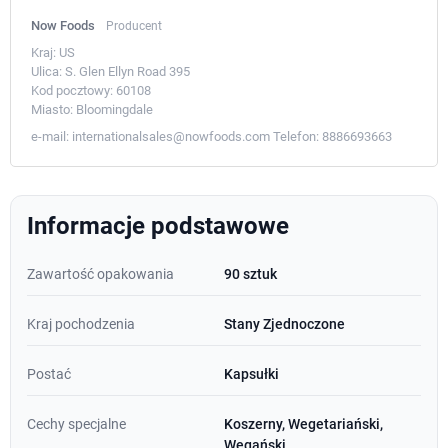
Now Foods
Producent
Kraj:
US
Ulica:
S. Glen Ellyn Road 395
Kod pocztowy:
60108
Miasto:
Bloomingdale
e-mail:
internationalsales@nowfoods.com
Telefon:
8886693663
Informacje podstawowe
Zawartość opakowania
90 sztuk
Kraj pochodzenia
Stany Zjednoczone
Postać
Kapsułki
Cechy specjalne
Koszerny, Wegetariański,
Wegański