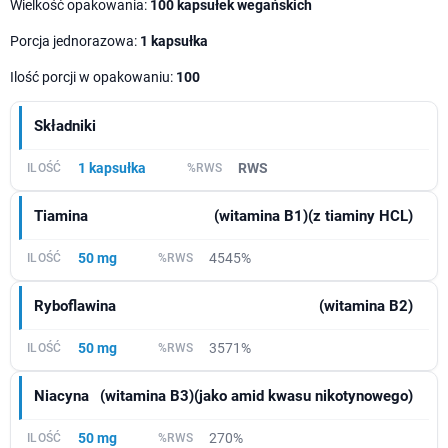
Wielkość opakowania:
100 kapsułek wegańskich
Porcja jednorazowa:
1 kapsułka
Ilość porcji w opakowaniu:
100
Składniki
1 kapsułka
RWS
Tiamina
(witamina B1)(z tiaminy HCL)
50 mg
4545%
Ryboflawina
(witamina B2)
50 mg
3571%
Niacyna
(witamina B3)(jako amid kwasu nikotynowego)
50 mg
270%