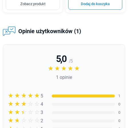
Zobacz produkt
Dodaj do koszyka
Opinie użytkowników (1)
5,0
/ 5
☆☆☆☆☆
★★★★★
1 opinie
☆☆☆☆☆
★★★★★
5
1
☆☆☆☆☆
★★★★
4
0
☆☆☆☆☆
★★★
3
0
☆☆☆☆☆
★★
2
0