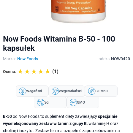
Now Foods Witamina B-50 - 100
kapsułek
Marka:
Now Foods
Indeks
NOW0420
☆☆☆☆☆
★★★★★
(1)
Ocena:
Wegański
Wegetariański
Glutenu
Soi
GMO
B-50
od Now Foods to suplement diety zawierający
specjalnie
wyselekcjonowany zestaw witamin z grupy B,
witaminę H oraz
cholinę i inozytol. Zestaw ten ma uzupełnić zapotrzebowanie na