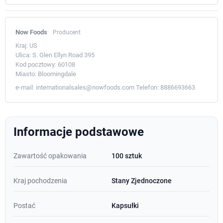
Now Foods
Producent
Kraj:
US
Ulica:
S. Glen Ellyn Road 395
Kod pocztowy:
60108
Miasto:
Bloomingdale
e-mail:
internationalsales@nowfoods.com
Telefon:
8886693663
Informacje podstawowe
Zawartość opakowania
100 sztuk
Kraj pochodzenia
Stany Zjednoczone
Postać
Kapsułki