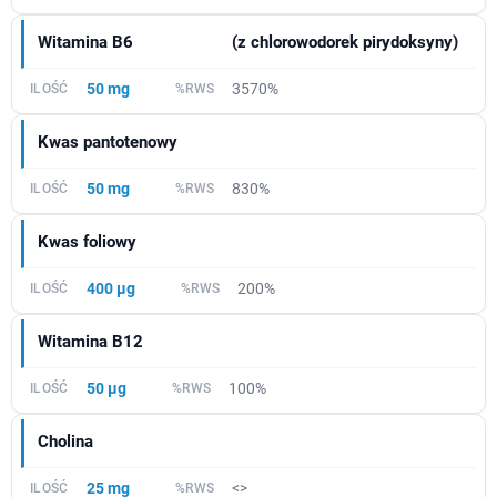
Witamina B6
(z chlorowodorek pirydoksyny)
50 mg
3570%
Kwas pantotenowy
50 mg
830%
Kwas foliowy
400 µg
200%
Witamina B12
50 µg
100%
Cholina
25 mg
<>