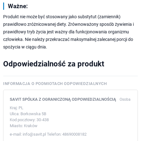
Ważne:
Produkt nie może być stosowany jako substytut (zamiennik)
prawidłowo zróżnicowanej diety. Zrównoważony sposób żywienia i
prawidłowy tryb życia jest ważny dla funkcjonowania organizmu
człowieka. Nie należy przekraczać maksymalnej zalecanej porcji do
spożycia w ciągu dnia.
Odpowiedzialność za produkt
INFORMACJA O PODMIOTACH ODPOWIEDZIALNYCH
SAVIT SPÓŁKA Z OGRANICZONĄ ODPOWIEDZIALNOŚCIĄ
Osoba
Kraj:
PL
Ulica:
Borkowska 5B
Kod pocztowy:
30-438
Miasto:
Kraków
e-mail:
info@savit.pl
Telefon:
48690008182