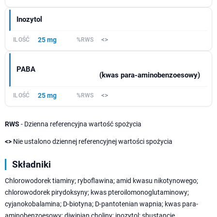
Inozytol
25 mg
<>
PABA
(kwas para-aminobenzoesowy)
25 mg
<>
RWS
- Dzienna referencyjna wartość spożycia
<>
Nie ustalono dziennej referencyjnej wartości spożycia
Składniki
Chlorowodorek tiaminy; ryboflawina; amid kwasu nikotynowego;
chlorowodorek pirydoksyny; kwas pteroilomonoglutaminowy;
cyjanokobalamina; D-biotyna; D-pantotenian wapnia; kwas para-
aminobenzoesowy; diwinian choliny; inozytol; sbustancje