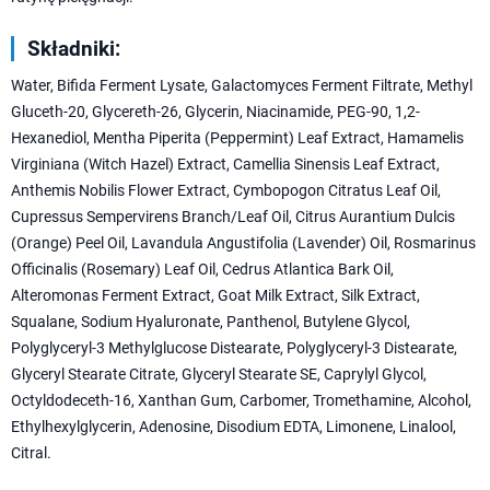
Składniki:
Water, Bifida Ferment Lysate, Galactomyces Ferment Filtrate, Methyl
Gluceth-20, Glycereth-26, Glycerin, Niacinamide, PEG-90, 1,2-
Hexanediol, Mentha Piperita (Peppermint) Leaf Extract, Hamamelis
Virginiana (Witch Hazel) Extract, Camellia Sinensis Leaf Extract,
Anthemis Nobilis Flower Extract, Cymbopogon Citratus Leaf Oil,
Cupressus Sempervirens Branch/Leaf Oil, Citrus Aurantium Dulcis
(Orange) Peel Oil, Lavandula Angustifolia (Lavender) Oil, Rosmarinus
Officinalis (Rosemary) Leaf Oil, Cedrus Atlantica Bark Oil,
Alteromonas Ferment Extract, Goat Milk Extract, Silk Extract,
Squalane, Sodium Hyaluronate, Panthenol, Butylene Glycol,
Polyglyceryl-3 Methylglucose Distearate, Polyglyceryl-3 Distearate,
Glyceryl Stearate Citrate, Glyceryl Stearate SE, Caprylyl Glycol,
Octyldodeceth-16, Xanthan Gum, Carbomer, Tromethamine, Alcohol,
Ethylhexylglycerin, Adenosine, Disodium EDTA, Limonene, Linalool,
Citral.