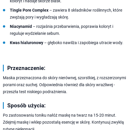
koloryt i nadaje skórze blask.
Tingle Pore Complex
– zawiera 8 składników roślinnych, które
zwężają pory i wygładzają skórę.
Niacynamid
– rozjaśnia przebarwienia, poprawia koloryt i
reguluje wydzielanie sebum.
Kwas hialuronowy
– głęboko nawilża i zapobiega utracie wody.
Przeznaczenie:
Maska przeznaczona do skóry nierównej, szorstkiej, z rozszerzonymi
porami oraz suchej. Odpowiednia również dla skóry wrażliwej -
przeszła test niskiego podrażnienia.
Sposób użycia:
Po zastosowaniu toniku nałóż maskę na twarz na 15-20 minut.
Zdejmij maskę i wklep pozostałą esencję w skórę. Kontynuuj zwykłą
rutynę pielęgnacji.