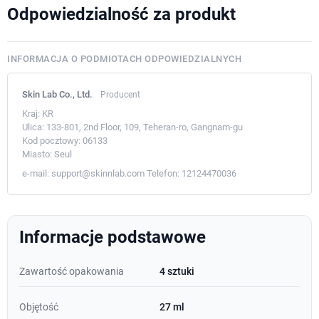
Odpowiedzialność za produkt
INFORMACJA O PODMIOTACH ODPOWIEDZIALNYCH
Skin Lab Co., Ltd.
Producent
Kraj:
KR
Ulica:
133-801, 2nd Floor, 109, Teheran-ro, Gangnam-gu
Kod pocztowy:
06133
Miasto:
Seul
e-mail:
support@skinnlab.com
Telefon:
12124470036
Informacje podstawowe
Zawartość opakowania
4 sztuki
Objętość
27 ml