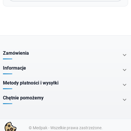
Zamówienia

Informacje

Metody płatności i wysyłki

Chętnie pomożemy

© Medpak - Wszelkie prawa zastrzeżone.