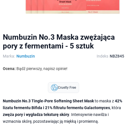
Numbuzin No.3 Maska zwężająca
pory z fermentami - 5 sztuk
Marka:
Numbuzin
Indeks
NBZ845
Ocena:
Bądź pierwszy, napisz opinie!
Cruelty Free
Numbuzin No.3 Tingle-Pore Softening Sheet Mask
to maska z
42%
lizatu fermentu Bifida i 21% filtratu fermentu Galactomyces
, która
zwęża pory i wygładza teksturę skóry
. Intensywnie nawilża i
wzmacnia skórę, pozostawiając ją miękką i promienną.