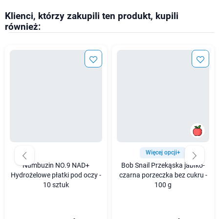
Klienci, którzy zakupili ten produkt, kupili
również:
Więcej opcji+
Numbuzin NO.9 NAD+
Bob Snail Przekąska jabłko-
Hydrożelowe płatki pod oczy -
czarna porzeczka bez cukru -
10 sztuk
100 g