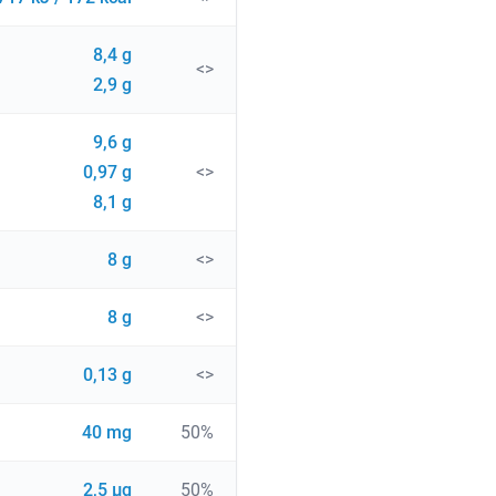
8,4 g
<>
2,9 g
9,6 g
0,97 g
<>
8,1 g
8 g
<>
8 g
<>
0,13 g
<>
40 mg
50%
2,5 µg
50%