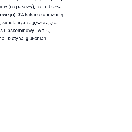
linny (rzepakowy), izolat białka
ojowego), 3% kakao o obniżonej
a, substancja zagęszczająca -
 L-askorbinowy - wit. C,
yna - biotyna, glukonian