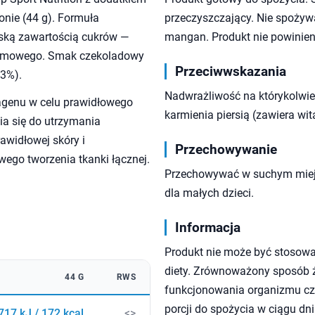
nie (44 g). Formuła
przeczyszczający. Nie spożyw
iską zawartością cukrów —
mangan. Produkt nie powinien 
karmowego. Smak czekoladowy
Przeciwwskazania
53%).
Nadwrażliwość na którykolwiek
agenu w celu prawidłowego
karmienia piersią (zawiera wit
ia się do utrzymania
awidłowej skóry i
Przechowywanie
ego tworzenia tkanki łącznej.
Przechowywać w suchym miejs
dla małych dzieci.
Informacja
Produkt nie może być stosowa
diety. Zrównoważony sposób ży
44 G
RWS
funkcjonowania organizmu czł
porcji do spożycia w ciągu dni
717 kJ / 172 kcal
<>