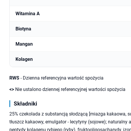
Witamina A
Biotyna
Mangan
Kolagen
RWS
- Dzienna referencyjna wartość spożycia
<>
Nie ustalono dziennej referencyjnej wartości spożycia
Składniki
25% czekolada z substancją słodzącą [miazga kakaowa, sub
tłuszcz kakaowy, emulgator - lecytyny (sojowe); naturalny
peptydy kolagenu rybiego (ryby), fruktooligosacharydy, izo