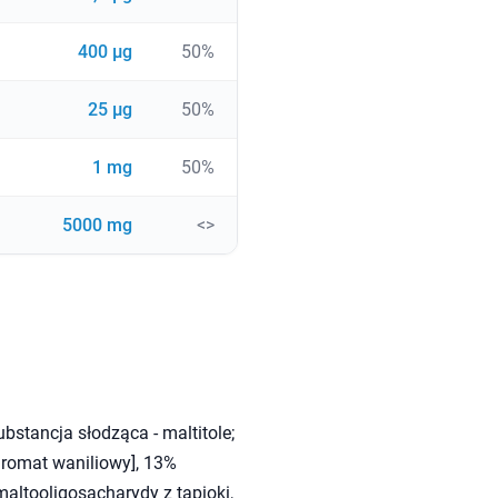
400 µg
50%
25 µg
50%
1 mg
50%
5000 mg
<>
stancja słodząca - maltitole;
 aromat waniliowy], 13%
maltooligosacharydy z tapioki,