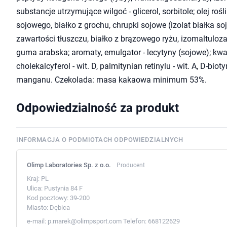
substancje utrzymujące wilgoć - glicerol, sorbitole; olej roś
sojowego, białko z grochu, chrupki sojowe (izolat białka s
zawartości tłuszczu, białko z brązowego ryżu, izomaltuloz
guma arabska; aromaty, emulgator - lecytyny (sojowe); kwas
cholekalcyferol - wit. D, palmitynian retinylu - wit. A, D-biot
manganu. Czekolada: masa kakaowa minimum 53%.
Odpowiedzialność za produkt
INFORMACJA O PODMIOTACH ODPOWIEDZIALNYCH
Olimp Laboratories Sp. z o.o.
Producent
Kraj:
PL
Ulica:
Pustynia 84 F
Kod pocztowy:
39-200
Miasto:
Dębica
e-mail:
p.marek@olimpsport.com
Telefon:
668122629