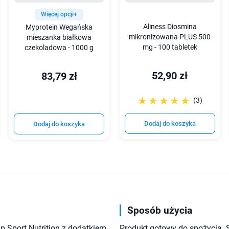
Więcej opcji+
Aliness Diosmina
Myprotein Wegańska
mikronizowana PLUS 500
mieszanka białkowa
mg - 100 tabletek
czekoladowa - 1000 g
52,90 zł
83,79 zł
☆☆☆☆☆
★★★★★
(3)
Dodaj do koszyka
Dodaj do koszyka
Sposób użycia
p Sport Nutrition z dodatkiem
Produkt gotowy do spożycia. 