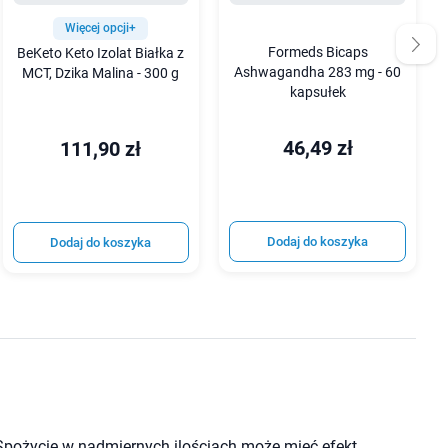
Więcej opcji+
Formeds Bicaps
BeKeto Keto Izolat Białka z
Ashwagandha 283 mg - 60
MCT, Dzika Malina - 300 g
kapsułek
46,49 zł
111,90 zł
Dodaj do koszyka
Dodaj do koszyka
Spożycie w nadmiernych ilościach może mieć efekt