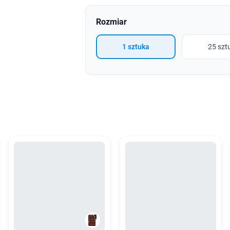
Rozmiar
1 sztuka
25 szt