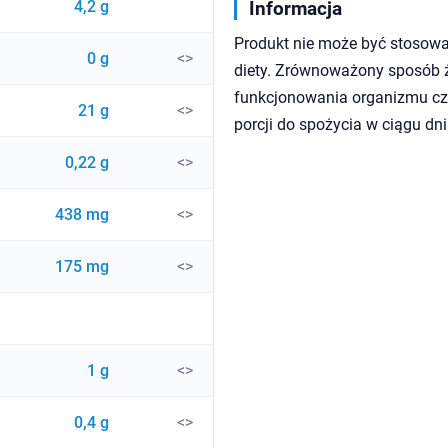
4,2 g
Informacja
Produkt nie może być stosowa
0 g
<>
diety. Zrównoważony sposób ży
funkcjonowania organizmu czł
21 g
<>
porcji do spożycia w ciągu dni
0,22 g
<>
438 mg
<>
175 mg
<>
1 g
<>
0,4 g
<>