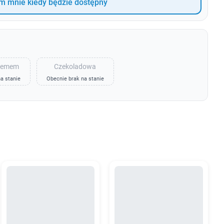
 mnie kiedy będzie dostępny
kremem
Czekoladowa
a stanie
Obecnie brak na stanie