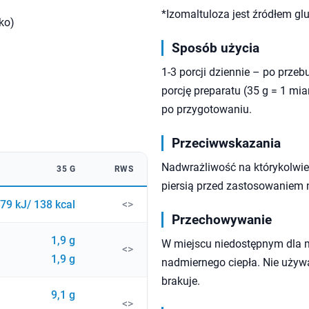
*Izomaltuloza jest źródłem glu
ko)
Sposób użycia
1-3 porcji dziennie – po prze
porcję preparatu (35 g = 1 mi
po przygotowaniu.
Przeciwwskazania
Nadwrażliwość na którykolwiek
35 G
RWS
piersią przed zastosowaniem 
79 kJ/ 138 kcal
<>
Przechowywanie
1,9 g
W miejscu niedostępnym dla 
<>
1,9 g
nadmiernego ciepła. Nie używa
brakuje.
9,1 g
<>