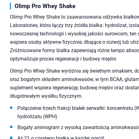
Olimp Pro Whey Shake
Olimp Pro Whey Shake to zaawansowana odżywka białkow
Laboratories, która łączy trzy źródła białka: hydrolizat, izol
nowoczesnej technologii i wysokiej jakości surowcom, ten
wspiera osoby aktywne fizycznie, dbające o rozwój lub ut
Zróżnicowane formy białka zapewniają różne tempo absorpcj
optymalizuje proces regeneracji i budowy mięśni.
Olimp Pro Whey Shake wyróżnia się świetnym smakiem, d
oraz bogatym składem aminokwasów, w tym BCAA, glutamin
suplement wspiera regenerację, budowę mięśni oraz dosta
długotrwałym wysiłku fizycznym.
Połączenie trzech frakcji białek serwatki: koncentratu (W
hydrolizatu (WPH)
Bogaty aminogram z wysoką zawartością aminokwas
Aż 21 g czystego białka w każdej porcji!