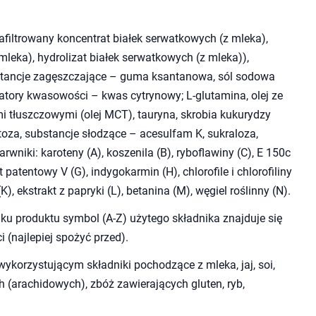
rafiltrowany koncentrat białek serwatkowych (z mleka),
mleka), hydrolizat białek serwatkowych (z mleka)),
bstancje zagęszczające – guma ksantanowa, sól sodowa
atory kwasowości – kwas cytrynowy; L-glutamina, olej ze
tłuszczowymi (olej MCT), tauryna, skrobia kukurydzy
toza, substancje słodzące – acesulfam K, sukraloza,
arwniki: karoteny (A), koszenila (B), ryboflawiny (C), E 150c
it patentowy V (G), indygokarmin (H), chlorofile i chlorofiliny
K), ekstrakt z papryki (L), betanina (M), węgiel roślinny (N).
ku produktu symbol (A-Z) użytego składnika znajduje się
 (najlepiej spożyć przed).
korzystującym składniki pochodzące z mleka, jaj, soi,
 (arachidowych), zbóż zawierających gluten, ryb,