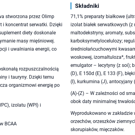
Składniki
a stworzona przez Olimp
71,1% preparaty białkowe (ult
at i koncentrat serwatki. Dzięki
izolat białek serwatkowych (z 
 suplement diety doskonale
maltodekstryny, aromaty, su
rzymanie masy mięśniowej.
karboksymetylocelulozy; regul
i i uwalniania energii, co
średniołańcuchowymi kwasami 
woskowej, izomaltuloza*, fruk
emulgator – lecytyny (z soi); b
oskonałą rozpuszczalnością
(D), E 150d (E), E 133 (F), błęk
y i tauryny. Dzięki temu
(I), kurkumina (J), antocyjany (
rcza organizmowi energię po
(A)-(Z) – W zależności od sma
obok daty minimalnej trwałości
PC), izolatu (WPI) i
Wyprodukowano w zakładzie wy
orzechów, orzeszków ziemnych
ów BCAA
skorupiaków, mięczaków.