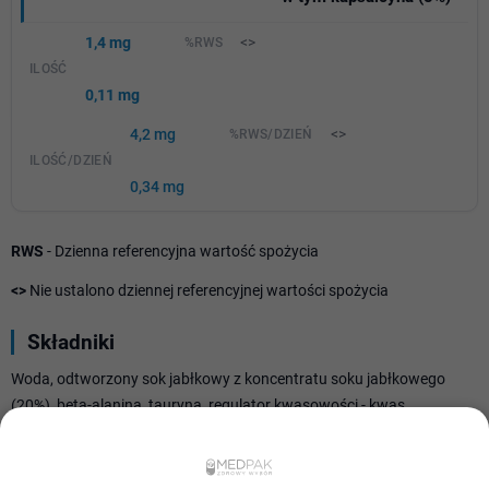
1,4 mg
<>
0,11 mg
4,2 mg
<>
0,34 mg
RWS
- Dzienna referencyjna wartość spożycia
<>
Nie ustalono dziennej referencyjnej wartości spożycia
Składniki
Woda, odtworzony sok jabłkowy z koncentratu soku jabłkowego
(20%), beta-alanina, tauryna, regulator kwasowości - kwas
cytrynowy; kofeina, aromaty, N-acetylo-L-tyrozyna, substancje
słodzące - glikozydy stewiolowe ze stewii, acesulfam K, sukraloza;
sól, ekstrakt z owoców pieprzu kajeńskiego (Capsicum annuum L.),