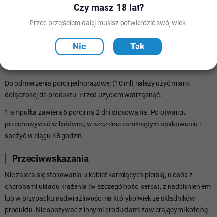
Czy masz 18 lat?
barwnik - E 150d.
Przed przejściem dalej musisz potwierdzić swój wiek.
Nie
Tak
Sposób użycia
10 ml produktu 3 razy dziennie na około 30 minut przed treningami.
Do odmierzenia porcji jednorazowej (10 ml) należy użyć miarki
dołączonej do produktu. Przed użyciem wstrząsnąć.
1 ampułka zawiera 6 porcji na 2 dni stosowania. Po otwarciu
przechowywać w lodówce, w szczelnie zamkniętym opakowaniu i
spożyć w ciągu 48 godzin.
Przeciwwskazania
Nie zaleca się stosowania u kobiet karmiących piersią, u osób z
chorobami układu krążenia (w szczególności serca), z nadciśnieniem
lub w przypadku nadwrażliwości na którykolwiek ze składników
produktu. Nie spożywać z innymi produktami zawierającymi kofeinę