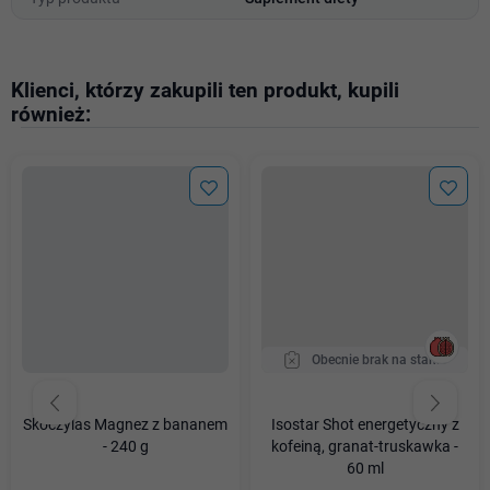
Klienci, którzy zakupili ten produkt, kupili
również:
Obecnie brak na stanie
Skoczylas Magnez z bananem
Isostar Shot energetyczny z
- 240 g
kofeiną, granat-truskawka -
60 ml