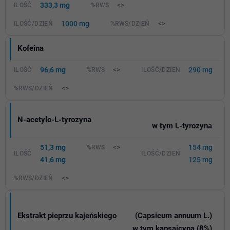
333,3 mg
<>
1000 mg
<>
Kofeina
96,6 mg
<>
290 mg
<>
N-acetylo-L-tyrozyna
w tym L-tyrozyna
51,3 mg
<>
154 mg
41,6 mg
125 mg
<>
Ekstrakt pieprzu kajeńskiego
(Capsicum annuum L.)
w tym kapsaicyna (8%)