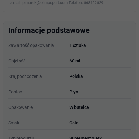
e-mail:
p.marek@olimpsport.com
Telefon:
668122629
Informacje podstawowe
Zawartość opakowania
1 sztuka
Objętość
60 ml
Kraj pochodzenia
Polska
Postać
Płyn
Opakowanie
W butelce
Smak
Cola
Typ produktu
Suplement diety