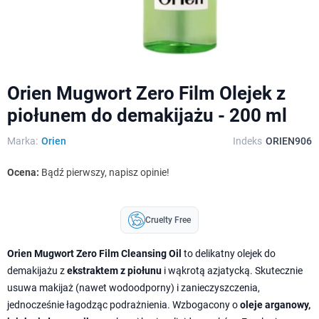
Orien Mugwort Zero Film Olejek z
piołunem do demakijażu - 200 ml
Marka:
Orien
Indeks
ORIEN906
Ocena:
Bądź pierwszy, napisz opinie!
Cruelty Free
Orien Mugwort Zero Film Cleansing Oil
to delikatny olejek do
demakijażu z
ekstraktem z piołunu
i wąkrotą azjatycką. Skutecznie
usuwa makijaż (nawet wodoodporny) i zanieczyszczenia,
jednocześnie łagodząc podrażnienia. Wzbogacony o
oleje arganowy,