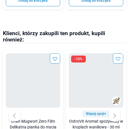
Dodaj do koszyka
Dodaj do koszyka
Klienci, którzy zakupili ten produkt, kupili
również:
-10%
Więcej opcji+
Orien Mugwort Zero Film
OstroVit Aromat spożywczy w
Delikatna pianka do mycia
kroplach waniliowy - 30 ml