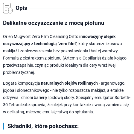
Opis
Delikatne oczyszczanie z mocą piołunu
Orien Mugwort Zero Film Cleansing Oil to
innowacyjny olejek
oczyszczający z technologią "zero film"
, który skutecznie usuwa
makijaż i zanieczyszczenia bez pozostawiania tłustej warstwy.
Formuła z ekstraktem z piołunu (Artemisia Capillaris) działa kojąco i
przeciwzapalnie, czyniąc produkt idealnym dla cery wrażliwej i
problematycznej.
Bogata kompozycja
naturalnych olejów roślinnych
- arganowego,
jojoba i słonecznikowego - nie tylko rozpuszcza makijaż, ale także
odżywia i chroni barierę lipidową skóry. Specjalny emulgator Sorbeth-
30 Tetraoleate sprawia, że olejek przy kontakcie z wodą zamienia się
w delikatną, mleczną emulsję łatwą do spłukania.
Składniki, które pokochasz: