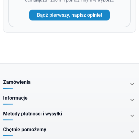
demakijażu - 200 ml i pomóż innym w wyborze
Bądź pierwszy, napisz opinie!
Zamówienia

Informacje

Metody płatności i wysyłki

Chętnie pomożemy
