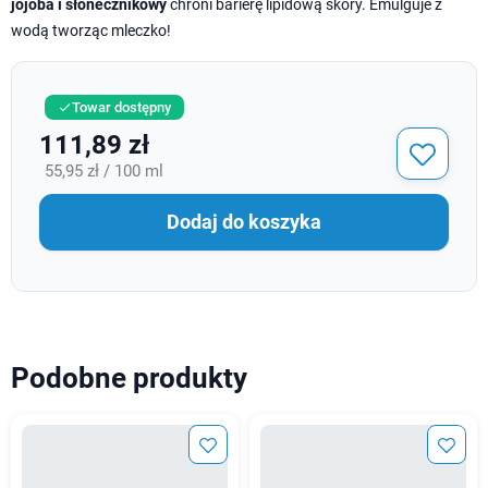
jojoba i słonecznikowy
chroni barierę lipidową skóry. Emulguje z
wodą tworząc mleczko!
Towar dostępny

111,89 zł
55,95 zł / 100 ml
Dodaj do koszyka
Podobne produkty