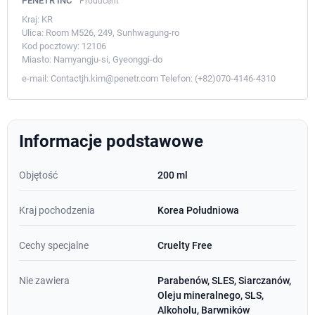
PENETR INC
Producent
Kraj:
KR
Ulica:
Room M526, 249, Sunhwagung-ro
Kod pocztowy:
12106
Miasto:
Namyangju-si, Gyeonggi-do
e-mail:
Contactjh.kim@penetr.com
Telefon:
(+82)070-4146-4310
Informacje podstawowe
Objętość
200 ml
Kraj pochodzenia
Korea Południowa
Cechy specjalne
Cruelty Free
Nie zawiera
Parabenów, SLES, Siarczanów,
Oleju mineralnego, SLS,
Alkoholu, Barwników