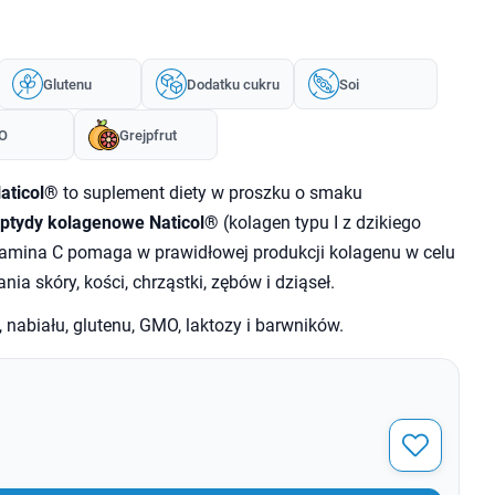
Glutenu
Dodatku cukru
Soi
O
Grejpfrut
Naticol®
to suplement diety w proszku o smaku
ptydy kolagenowe Naticol®
(kolagen typu I z dzikiego
tamina C pomaga w prawidłowej produkcji kolagenu w celu
 skóry, kości, chrząstki, zębów i dziąseł.
, nabiału, glutenu, GMO, laktozy i barwników.