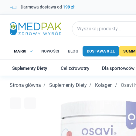
Darmowa dostawa od
199 zł
MARKI
NOWOŚCI
BLOG
DOSTAWA 0 ZŁ
SUMME
Suplementy Diety
Cel zdrowotny
Dla sportowców
Strona główna
Suplementy Diety
Kolagen
Osavi K