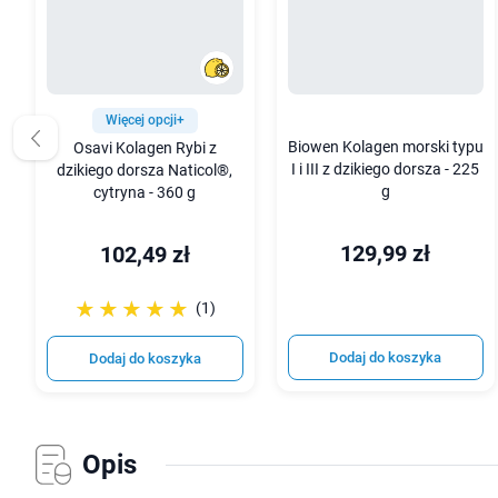
Więcej opcji+
Biowen Kolagen morski typu
Osavi Kolagen Rybi z
I i III z dzikiego dorsza - 225
dzikiego dorsza Naticol®,
g
cytryna - 360 g
129,99 zł
102,49 zł
☆☆☆☆☆
★★★★★
(1)
Dodaj do koszyka
Dodaj do koszyka
Opis