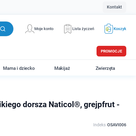
Kontakt
Moje konto
Lista życzeń
Koszyk
PROMOCJE
Mama i dziecko
Makijaż
Zwierzęta
kiego dorsza Naticol®, grejpfrut -
Indeks
OSAVI006