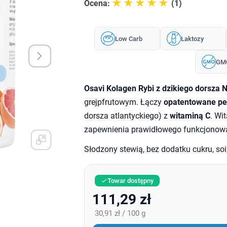
☆☆☆☆☆
★★★★★
Ocena:
(1)
Low Carb
Laktozy
GM
Osavi Kolagen Rybi z dzikiego dorsza 
grejpfrutowym. Łączy
opatentowane pe
dorsza atlantyckiego) z
witaminą C
. Wi
zapewnienia prawidłowego funkcjonowania
Słodzony stewią, bez dodatku cukru, soi
Towar dostępny

111,29 zł
30,91 zł / 100 g