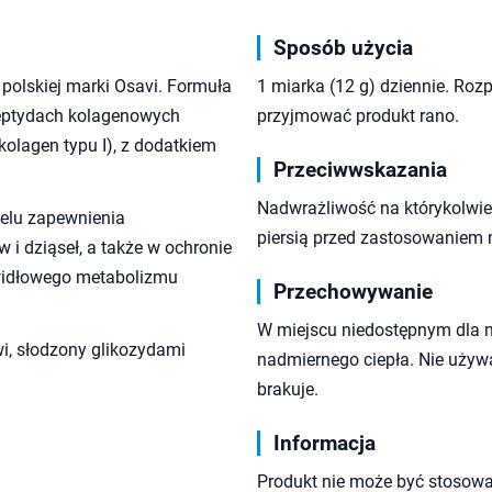
Sposób użycia
polskiej marki Osavi. Formuła
1 miarka (12 g) dziennie. Roz
peptydach kolagenowych
przyjmować produkt rano.
kolagen typu I), z dodatkiem
Przeciwwskazania
Nadwrażliwość na którykolwiek
elu zapewnienia
piersią przed zastosowaniem 
 i dziąseł, a także w ochronie
widłowego metabolizmu
Przechowywanie
W miejscu niedostępnym dla 
i, słodzony glikozydami
nadmiernego ciepła. Nie używa
brakuje.
Informacja
Produkt nie może być stosowa