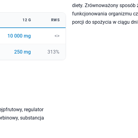
diety. Zrównoważony sposób ży
funkcjonowania organizmu czł
12 G
RWS
porcji do spożycia w ciągu dni
10 000 mg
<>
250 mg
313%
jpfrutowy, regulator
rbinowy, substancja