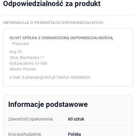
Odpowiedzialność za produkt
INFORMACJA O PODMIOTACH ODPOWIEDZIALNYCH
OLIVIT SPÓŁKA Z OGRANICZONĄ ODPOWIEDZIALNOŚCIĄ
Producent
Kraj:
PL
Ulica:
Blacharska 11
Kod pocztowy:
61-006
Miasto:
Poznań
e-mail:
d.urbaniak@olivit.pl
Telefon:
664368024
Informacje podstawowe
Zawartość opakowania
60 sztuk
Kraj pochodzenia
Polska