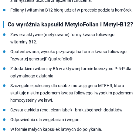
zmniejszenia uczucia zmęczenia i znużenia.
Foliany i witamina B12 biorą udział w procesie podziału komórek.
Co wyróżnia kapsułki MetyloFolian i Metyl-B12?
Zawiera aktywne (metylowane) formy kwasu foliowego i
witaminy B12.
Opatentowana, wysoko przyswajalna forma kwasu foliowego
“czwartej generacji” Quatrefolic®
Z dodatkiem witaminy B6 w aktywnej formie koenzymu P-5-P dla
optymalnego działania.
Szczególnie polecany dla osób z mutacją genu MTFHR, która
skutkuje niskim poziomem kwasu foliowego i wysokim poziomem
homocysteiny we krwi.
Czysta etykieta (eng. clean label) - brak zbędnych dodatków.
Odpowiednia dla wegetarian i wegan.
W formie małych kapsułek łatwych do połykania.