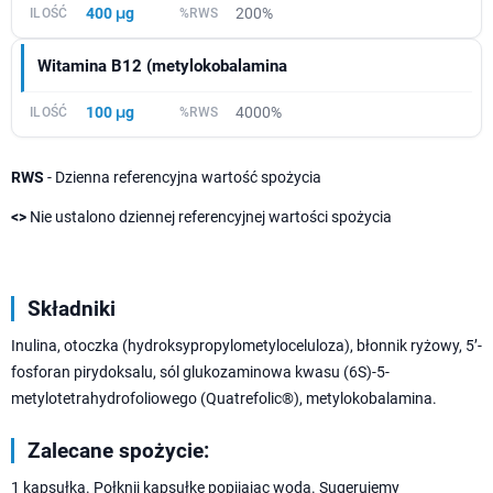
400 μg
200%
Witamina B12 (metylokobalamina
100 μg
4000%
RWS
- Dzienna referencyjna wartość spożycia
<>
Nie ustalono dziennej referencyjnej wartości spożycia
Składniki
Inulina, otoczka (hydroksypropylometyloceluloza), błonnik ryżowy, 5’-
fosforan pirydoksalu, sól glukozaminowa kwasu (6S)-5-
metylotetrahydrofoliowego (Quatrefolic®), metylokobalamina.
Zalecane spożycie:
1 kapsułka. Połknij kapsułkę popijając wodą. Sugerujemy