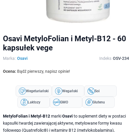
Osavi MetyloFolian i Metyl-B12 - 60
kapsułek vege
Marka:
Osavi
Indeks
OSV-234
Ocena:
Bądź pierwszy, napisz opinie!
Wegetariański
Wegański
Soi
Laktozy
GMO
Glutenu
MetyloFolian i Metyl-B12
marki
Osavi
to suplement diety w postaci
kapsułki twardej zawierającej aktywne, metylowane formy kwasu
foliowego (Quatrefolic®) i witaminy B12 (metylokobalamina),