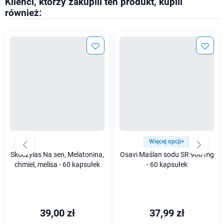
Klienci, którzy zakupili ten produkt, kupili
również:
Więcej opcji+
Skoczylas Na sen, Melatonina,
Osavi Maślan sodu SR 960 mg
chmiel, melisa - 60 kapsułek
- 60 kapsułek
39,00 zł
37,99 zł