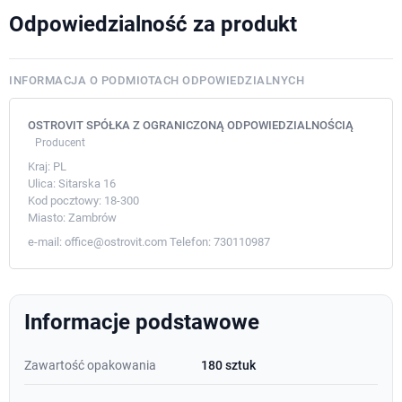
Odpowiedzialność za produkt
INFORMACJA O PODMIOTACH ODPOWIEDZIALNYCH
OSTROVIT SPÓŁKA Z OGRANICZONĄ ODPOWIEDZIALNOŚCIĄ
Producent
Kraj:
PL
Ulica:
Sitarska 16
Kod pocztowy:
18-300
Miasto:
Zambrów
e-mail:
office@ostrovit.com
Telefon:
730110987
Informacje podstawowe
Zawartość opakowania
180 sztuk