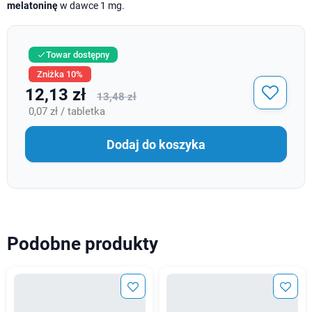
melatoninę
w dawce 1 mg.
Towar dostępny

Zniżka 10%
12,13 zł
13,48 zł
0,07 zł / tabletka
Dodaj do koszyka
Podobne produkty