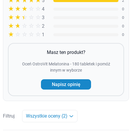
☆☆☆☆☆
★★★★★
5
2
☆☆☆☆☆
★★★★
4
0
☆☆☆☆☆
★★★
3
0
☆☆☆☆☆
★★
2
0
☆☆☆☆☆
★
1
0
Masz ten produkt?
Oceń OstroVit Melatonina - 180 tabletek i pomóż
innym w wyborze
Napisz opinię
Filtruj
Wszystkie oceny (2)