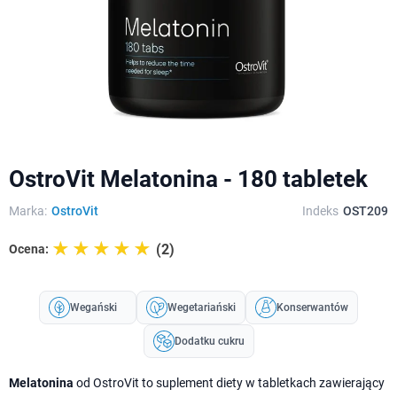
OstroVit Melatonina - 180 tabletek
Marka:
OstroVit
Indeks
OST209
☆☆☆☆☆
★★★★★
(2)
Ocena:
Wegański
Wegetariański
Konserwantów
Dodatku cukru
Melatonina
od OstroVit to suplement diety w tabletkach zawierający